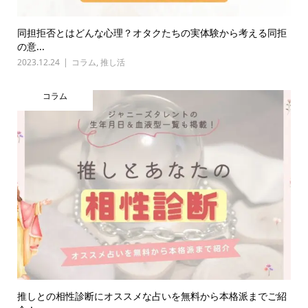
同担拒否とはどんな心理？オタクたちの実体験から考える同拒
の意...
2023.12.24
コラム
,
推し活
コラム
推しとの相性診断にオススメな占いを無料から本格派までご紹