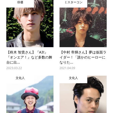
俳優
ミスターコン
【柊木 智貴さん】『A3!』
【中村 帝輝さん】夢は仮面ラ
『オンエア！』など多数の舞
イダー！「誰かのヒーローに
台に出...
なりた...
2023.03.22
2021.04.09
文化人
文化人