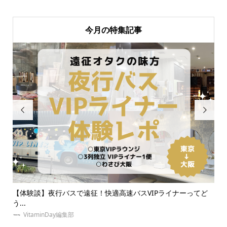
今月の特集記事


IPライナーってど
【大人オタク向け】ライブ参戦服におすすめのブラ
介！推...
VitaminDay編集部