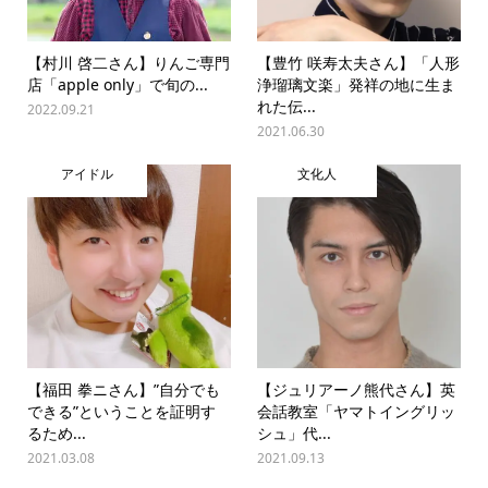
【村川 啓二さん】りんご専門
【豊竹 咲寿太夫さん】「人形
店「apple only」で旬の...
浄瑠璃文楽」発祥の地に生ま
れた伝...
2022.09.21
2021.06.30
アイドル
文化人
【福田 拳ニさん】”自分でも
【ジュリアーノ熊代さん】英
できる”ということを証明す
会話教室「ヤマトイングリッ
るため...
シュ」代...
2021.03.08
2021.09.13