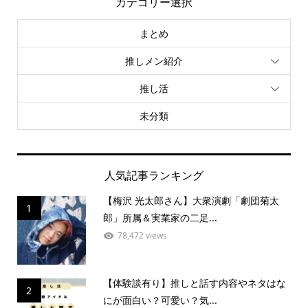
カテゴリー選択
まとめ
推しメン紹介
推し活
未分類
人気記事ランキング
【梅沢 光太郎さん】大衆演劇「劇団菊太
1
郎」所属＆実業家の二足...
78,472 views
【体験談有り】推しと話す内容やネタはな
2
にが面白い？可愛い？気...