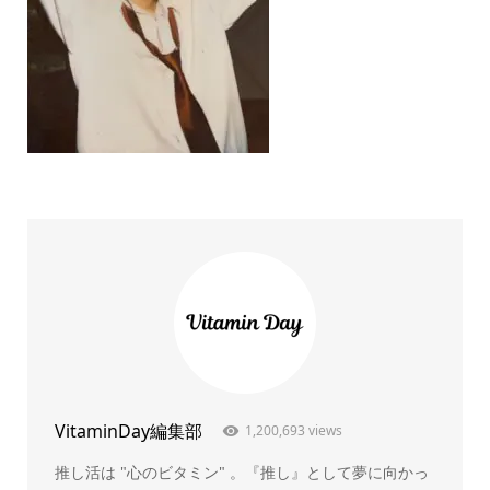
VitaminDay編集部
1,200,693 views
推し活は "心のビタミン" 。『推し』として夢に向かっ