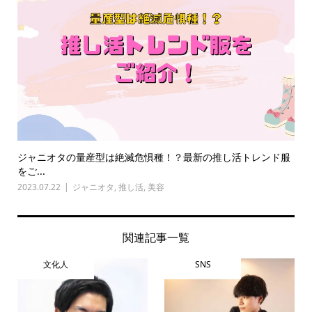
ジャニオタの量産型は絶滅危惧種！？最新の推し活トレンド服
をご...
2023.07.22
ジャニオタ
,
推し活
,
美容
関連記事一覧
文化人
SNS