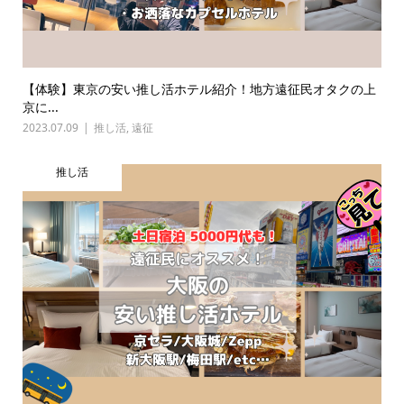
【体験】東京の安い推し活ホテル紹介！地方遠征民オタクの上
京に...
2023.07.09
推し活
,
遠征
推し活