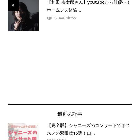
【和田 崇太郎さん】youtubeから俳優へ！
3
ホームレス経験...
32,440 views
最近の記事
【完全版】ジャニーズのコンサートでオス
スメの双眼鏡15選！口...