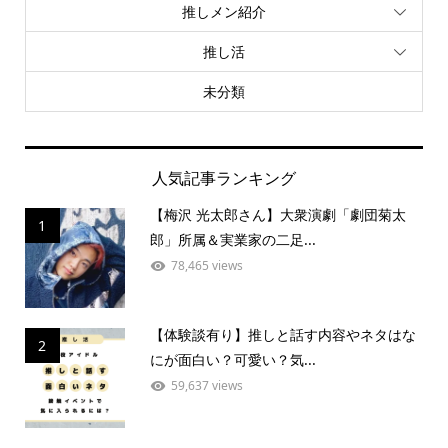
推しメン紹介
推し活
未分類
人気記事ランキング
【梅沢 光太郎さん】大衆演劇「劇団菊太
1
郎」所属＆実業家の二足...
78,465 views
【体験談有り】推しと話す内容やネタはな
2
にが面白い？可愛い？気...
59,637 views