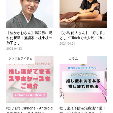
【桂かかおさん】落語界に現
【小島 尚人さん】「癒し君」
れた新星！落語家・桂小枝の
としてTiktokで大人気！Ch...
弟子とし...
2021.04.21
2021.04.23
グッズ＆アイテム
コラム
推し活向けiPhone・Android
推し疲れ予防＆治療法11選！