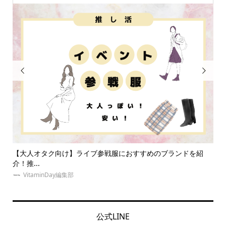


のブランドを紹
推し・本人不在の誕生日会で準備することは？必要
なに...
VitaminDay編集部
公式LINE