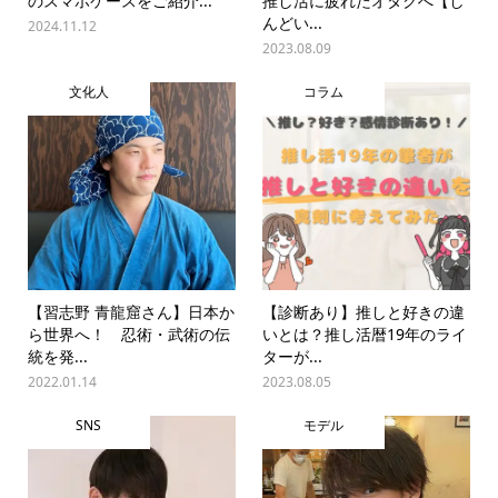
のスマホケースをご紹介...
推し活に疲れたオタクへ【し
んどい...
2024.11.12
2023.08.09
文化人
コラム
【習志野 青龍窟さん】日本か
【診断あり】推しと好きの違
ら世界へ！ 忍術・武術の伝
いとは？推し活暦19年のライ
統を発...
ターが...
2022.01.14
2023.08.05
SNS
モデル