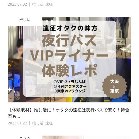
2023.07.02
推し活
,
遠征
推し活
【体験取材】推し活に！オタクの遠征は夜行バスで安く！待合
室も...
2023.01.27
推し活
,
遠征
コラム