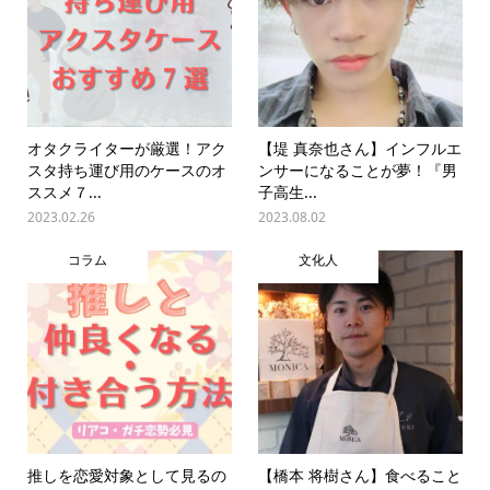
オタクライターが厳選！アク
【堤 真奈也さん】インフルエ
スタ持ち運び用のケースのオ
ンサーになることが夢！『男
ススメ７...
子高生...
2023.02.26
2023.08.02
コラム
文化人
推しを恋愛対象として見るの
【橋本 将樹さん】食べること