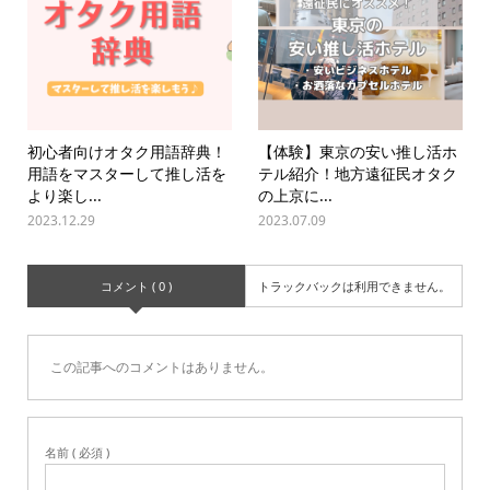
初心者向けオタク用語辞典！
【体験】東京の安い推し活ホ
用語をマスターして推し活を
テル紹介！地方遠征民オタク
より楽し...
の上京に...
2023.12.29
2023.07.09
コメント ( 0 )
トラックバックは利用できません。
この記事へのコメントはありません。
名前 ( 必須 )