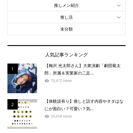
推しメン紹介
推し活
未分類
人気記事ランキング
【梅沢 光太郎さん】大衆演劇「劇団菊太
1
郎」所属＆実業家の二足...
78,472 views
【体験談有り】推しと話す内容やネタはな
2
にが面白い？可愛い？気...
59,658 views