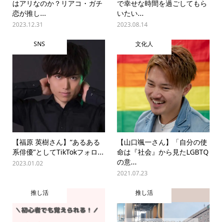
はアリなのか？リアコ・ガチ
で幸せな時間を過ごしてもら
恋が推し...
いたい...
2023.12.31
2023.08.14
SNS
文化人
【福原 英樹さん】“あるある
【山口颯一さん】「自分の使
系俳優”としてTikTokフォロ...
命は『社会』から見たLGBTQ
の意...
2023.01.02
2021.07.23
推し活
推し活