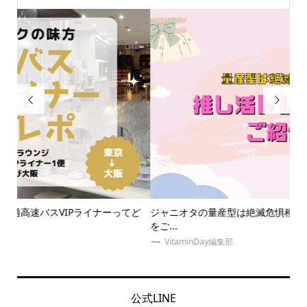


ど
ジャニオタの量産型は絶滅危惧種！？最新の推し活トレンド服
推
をご...
介！.
VitaminDay編集部
公式LINE