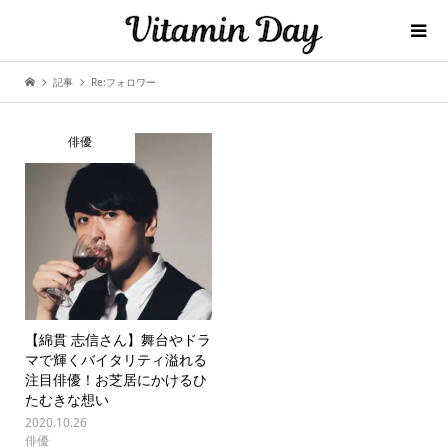
記事
Re:フォロワー
俳優
【綿貫 志信さん】舞台やドラ
マで輝くバイタリティ溢れる
注目俳優！お芝居にかけるひ
たむきな想い
2020.10.26
俳優