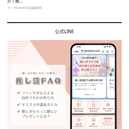
介！推...
なに.
VitaminDay編集部
公式LINE