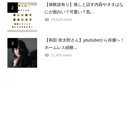
【体験談有り】推しと話す内容やネタはな
2
にが面白い？可愛い？気...
59,628 views
【和田 崇太郎さん】youtubeから俳優へ！
3
ホームレス経験...
32,439 views