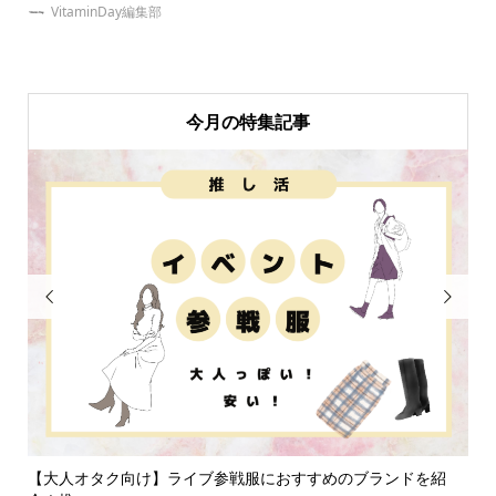
VitaminDay編集部
今月の特集記事


ど
【大人オタク向け】ライブ参戦服におすすめのブランドを紹
推