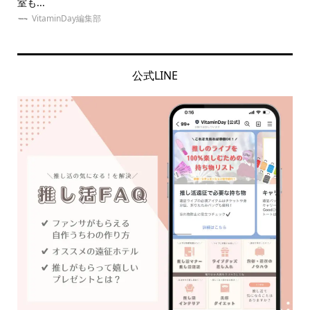
室も...
の意.
VitaminDay編集部
公式LINE