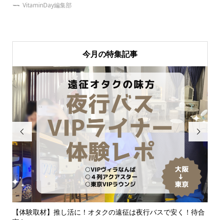
VitaminDay編集部
今月の特集記事


って
【体験取材】推し活に！オタクの遠征は夜行バスで安く！待合
同