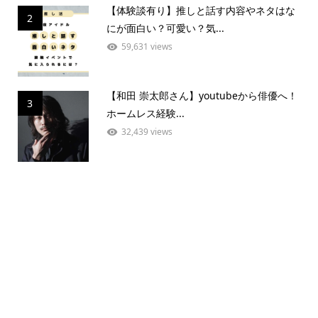
【体験談有り】推しと話す内容やネタはな
2
にが面白い？可愛い？気...
59,631 views
【和田 崇太郎さん】youtubeから俳優へ！
3
ホームレス経験...
32,439 views