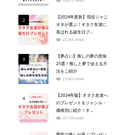
59,612 views
【2024年更新】現役ジャニ
2
オタが選ぶ！オタク友達に
喜ばれる誕生日プ...
26,366 views
【夢占い】推しの夢の意味
3
25選！推しと夢で会える方
法をご紹介
23,443 views
【2024年版】オタク友達へ
4
のプレゼントをジャンル・
価格別に紹介！オ...
20,129 views
男性の推しが喜ぶプレゼン