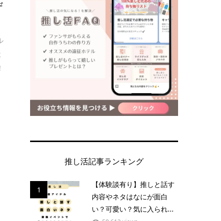
ザ
ル
よ
！
推し活記事ランキング
【体験談有り】推しと話す
1
内容やネタはなにが面白
い？可愛い？気に入られ...