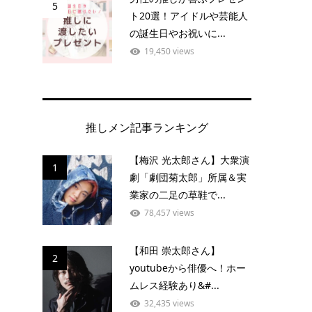
5
ト20選！アイドルや芸能人
の誕生日やお祝いに...
19,450 views
推しメン記事ランキング
【梅沢 光太郎さん】大衆演
1
劇「劇団菊太郎」所属＆実
業家の二足の草鞋で...
78,457 views
【和田 崇太郎さん】
2
youtubeから俳優へ！ホー
ムレス経験あり&#...
32,435 views