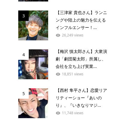
【三津家 貴也さん】ランニ
3
ングや陸上の魅力を伝える
インフルエンサー！...
26,249 views
【梅沢 慎太郎さん】大衆演
4
劇「劇団菊太郎」所属し、
会社を立ち上げ実業...
18,851 views
【西村 隼平さん】恋愛リア
5
リティーショー『あいの
り』、『いきなりマジ...
11,748 views