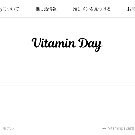
 Dayについて
推し活情報
推しメンを見つける
お
モデル
VitaminDay編