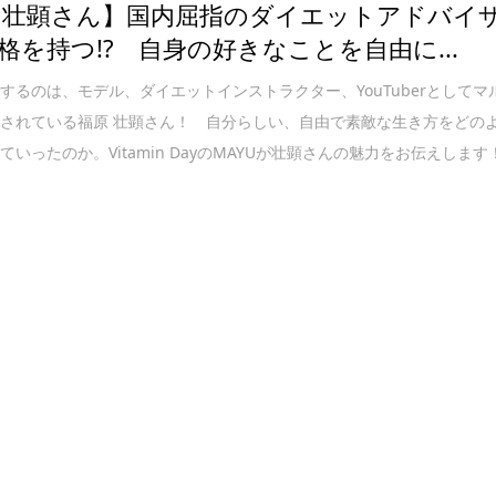
 壮顕さん】国内屈指のダイエットアドバイ
格を持つ!? 自身の好きなことを自由に...
するのは、モデル、ダイエットインストラクター、YouTuberとしてマ
されている福原 壮顕さん！ 自分らしい、自由で素敵な生き方をどの
ていったのか。Vitamin DayのMAYUが壮顕さんの魅力をお伝えします