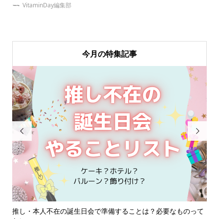
VitaminDay編集部
今月の特集記事


ルー
推し・本人不在の誕生日会で準備することは？必要なものって
夏