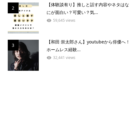
【体験談有り】推しと話す内容やネタはな
2
にが面白い？可愛い？気...
59,645 views
【和田 崇太郎さん】youtubeから俳優へ！
3
ホームレス経験...
32,441 views