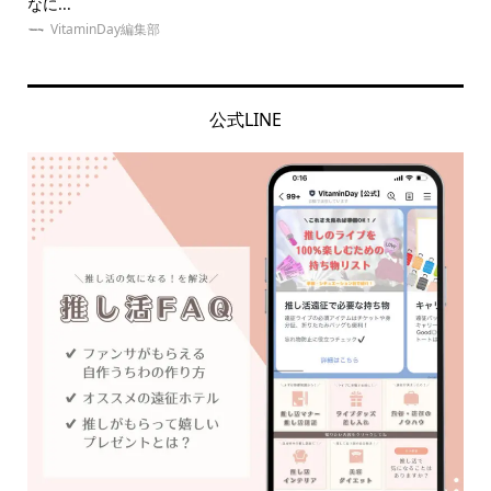
なに...
の誕.
VitaminDay編集部
公式LINE