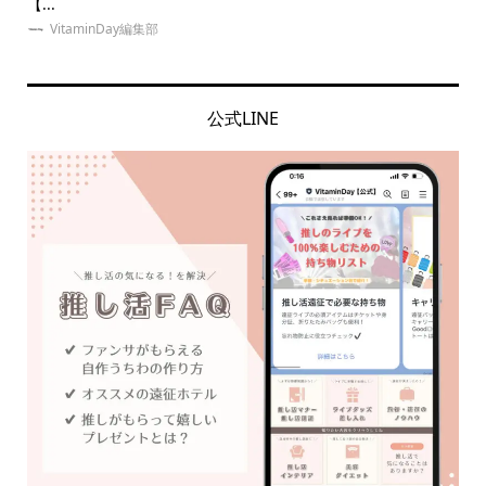
【...
イエ.
VitaminDay編集部
公式LINE