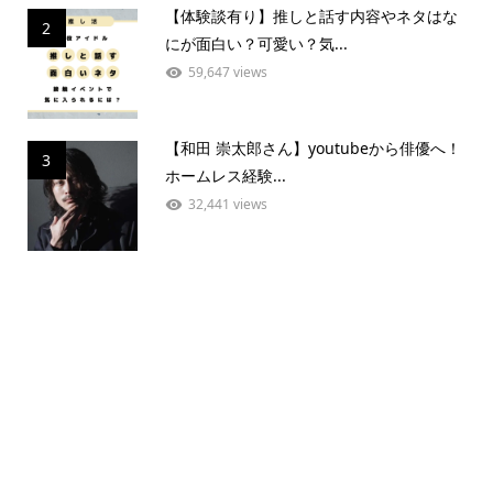
【体験談有り】推しと話す内容やネタはな
2
にが面白い？可愛い？気...
59,647 views
【和田 崇太郎さん】youtubeから俳優へ！
3
ホームレス経験...
32,441 views