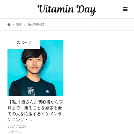
記事
身体運動科学
スポーツ
【黒川 遼さん】初心者からプ
ロまで、走ることを頑張る全
ての人を応援するイケメンラ
ンニングト...
2021.12.24
スポーツ