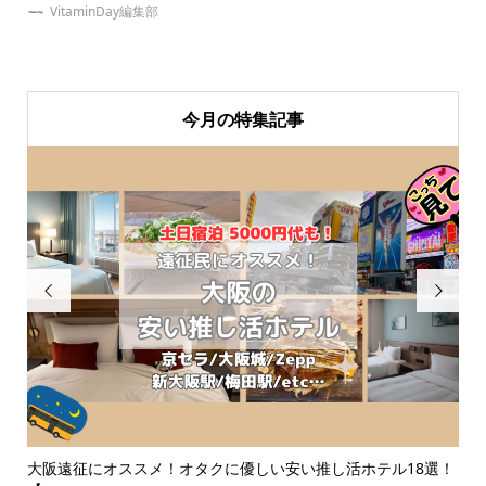
VitaminDay編集部
今月の特集記事


ご紹
大阪遠征にオススメ！オタクに優しい安い推し活ホテル18選！
【