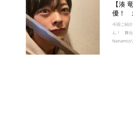
【湊 
優！ 
今回ご紹介
ん！ 舞台
Nanam