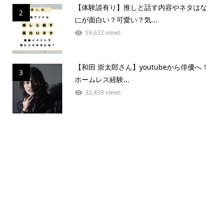
【体験談有り】推しと話す内容やネタはな
2
にが面白い？可愛い？気...
59,632 views
【和田 崇太郎さん】youtubeから俳優へ！
3
ホームレス経験...
32,439 views