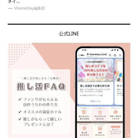
ネイ...
る..
VitaminDay編集部
公式LINE