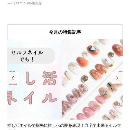
VitaminDay編集部
今月の特集記事


ルー
推し活ネイルで指先に推しへの愛を表現！自宅で出来るセルフ
【