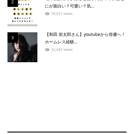
2
にが面白い？可愛い？気...
59,651 views
【和田 崇太郎さん】youtubeから俳優へ！
3
ホームレス経験...
32,442 views