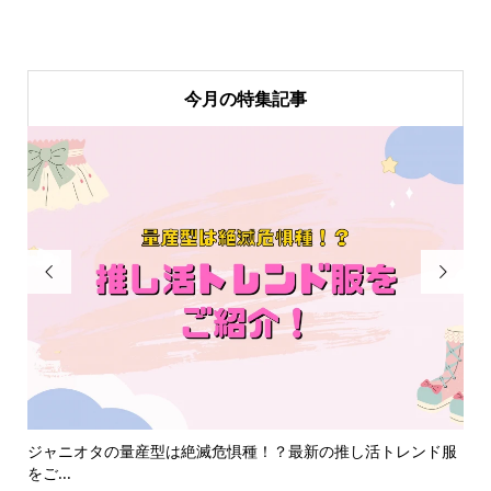
今月の特集記事


めグ
ジャニオタの量産型は絶滅危惧種！？最新の推し活トレンド服
【
をご...
選！.