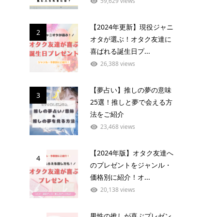
59,629 views
【2024年更新】現役ジャニ
2
オタが選ぶ！オタク友達に
喜ばれる誕生日プ...
26,388 views
【夢占い】推しの夢の意味
3
25選！推しと夢で会える方
法をご紹介
23,468 views
【2024年版】オタク友達へ
4
のプレゼントをジャンル・
価格別に紹介！オ...
20,138 views
男性の推しが喜ぶプレゼン