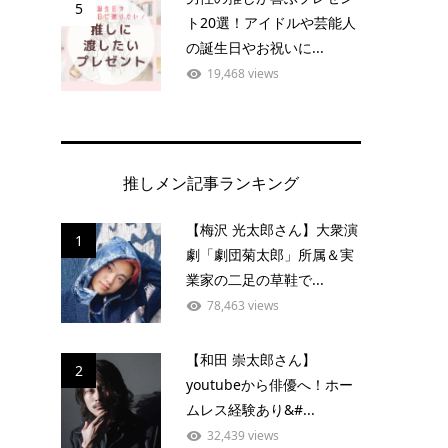
5
ト20選！アイドルや芸能人
の誕生日やお祝いに...
19,468 views
推しメン記事ランキング
【梅沢 光太郎さん】大衆演
1
劇「劇団菊太郎」所属＆実
業家の二足の草鞋で...
78,463 views
【和田 崇太郎さん】
2
youtubeから俳優へ！ホー
ムレス経験あり&#...
32,439 views