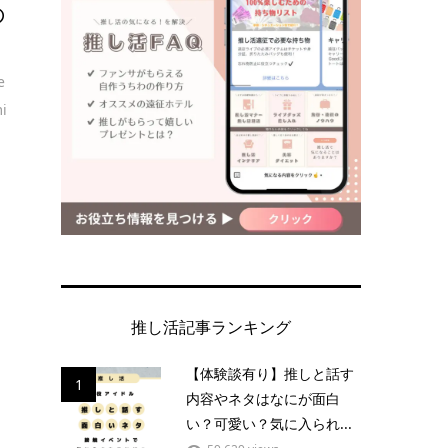
の
e
i
推し活記事ランキング
【体験談有り】推しと話す
1
内容やネタはなにが面白
い？可愛い？気に入られ...