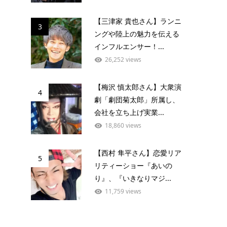
【三津家 貴也さん】ランニ
3
ングや陸上の魅力を伝える
インフルエンサー！...
26,252 views
【梅沢 慎太郎さん】大衆演
4
劇「劇団菊太郎」所属し、
会社を立ち上げ実業...
18,860 views
【西村 隼平さん】恋愛リア
5
リティーショー『あいの
り』、『いきなりマジ...
11,759 views