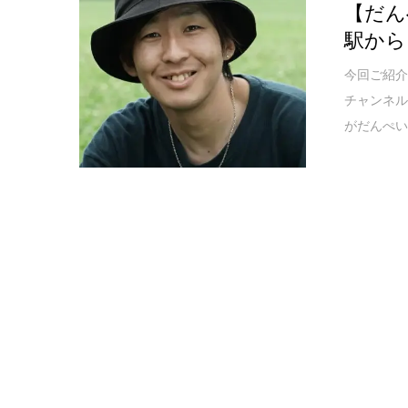
【だん
駅から
今回ご紹介
チャンネル
がだんぺ