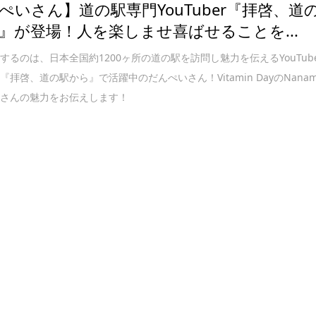
ぺいさん】道の駅専門YouTuber『拝啓、道
』が登場！人を楽しませ喜ばせることを...
するのは、日本全国約1200ヶ所の道の駅を訪問し魅力を伝えるYouTub
『拝啓、道の駅から』で活躍中のだんぺいさん！Vitamin DayのNanam
いさんの魅力をお伝えします！