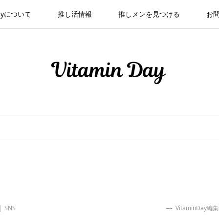
 Dayについて
推し活情報
推しメンを見つける
お
SNS
VitaminDay編