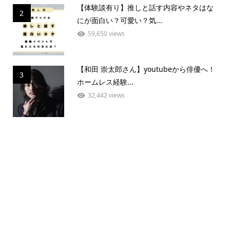
【体験談有り】推しと話す内容やネタはな
2
にが面白い？可愛い？気...
59,650 views
【和田 崇太郎さん】youtubeから俳優へ！
3
ホームレス経験...
32,442 views