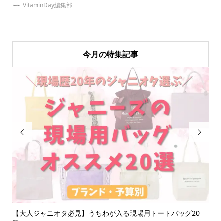
VitaminDay編集部
今月の特集記事


れ
【大人ジャニオタ必見】うちわが入る現場用トートバッグ20
推