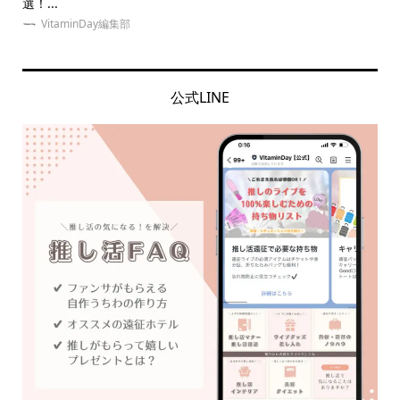
選！...
ネイ.
VitaminDay編集部
公式LINE