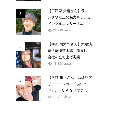
【三津家 貴也さん】ランニ
3
ングや陸上の魅力を伝える
インフルエンサー！...
26,249 views
【梅沢 慎太郎さん】大衆演
4
劇「劇団菊太郎」所属し、
会社を立ち上げ実業...
18,858 views
【西村 隼平さん】恋愛リア
5
リティーショー『あいの
り』、『いきなりマジ...
11,751 views