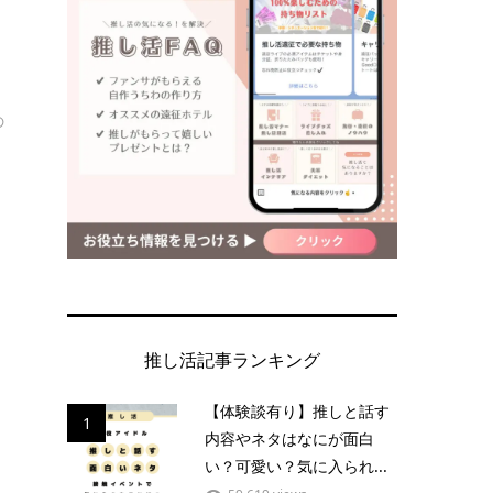
！
自
の
推し活記事ランキング
【体験談有り】推しと話す
1
内容やネタはなにが面白
い？可愛い？気に入られ...