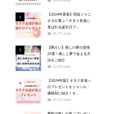
59,619 views
【2024年更新】現役ジャニ
2
オタが選ぶ！オタク友達に
喜ばれる誕生日プ...
26,371 views
【夢占い】推しの夢の意味
3
25選！推しと夢で会える方
法をご紹介
23,452 views
【2024年版】オタク友達へ
4
のプレゼントをジャンル・
価格別に紹介！オ...
20,129 views
男性の推しが喜ぶプレゼン