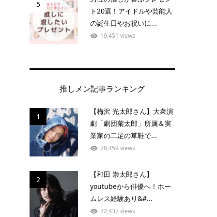
5
ト20選！アイドルや芸能人
の誕生日やお祝いに...
19,451 views
推しメン記事ランキング
【梅沢 光太郎さん】大衆演
1
劇「劇団菊太郎」所属＆実
業家の二足の草鞋で...
78,459 views
【和田 崇太郎さん】
2
youtubeから俳優へ！ホー
ムレス経験あり&#...
32,437 views