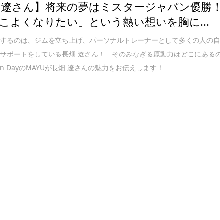
 遼さん】将来の夢はミスタージャパン優勝
こよくなりたい」という熱い想いを胸に...
介するのは、ジムを立ち上げ、パーソナルトレーナーとして多くの人の
サポートをしている長畑 遼さん！ そのみなぎる原動力はどこにある
min DayのMAYUが長畑 遼さんの魅力をお伝えします！