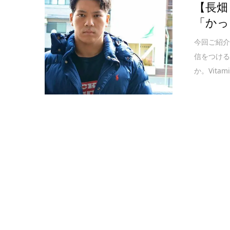
【長畑
「かっ
今回ご紹
信をつける
か。Vita