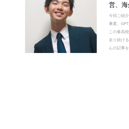
営、海
今回ご紹介
事業、GP
この春高
走り続ける伊
んの記事