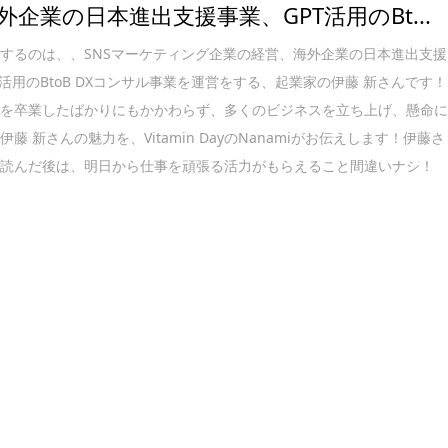
外企業の日本進出支援事業、GPT活用のBt...
するのは、、SNSマーケティング企業の経営、海外企業の日本進出支援
T活用のBtoB DXコンサル事業を運営をする、起業家の伊藤 新さんです！
校を卒業したばかりにもかかわらず、多くのビジネスを立ち上げ、懸命
藤 新さんの魅力を、Vitamin DayのNanamiがお伝えします！伊藤さ
を読んだ後は、明日から仕事を頑張る活力がもらえること間違いナシ！