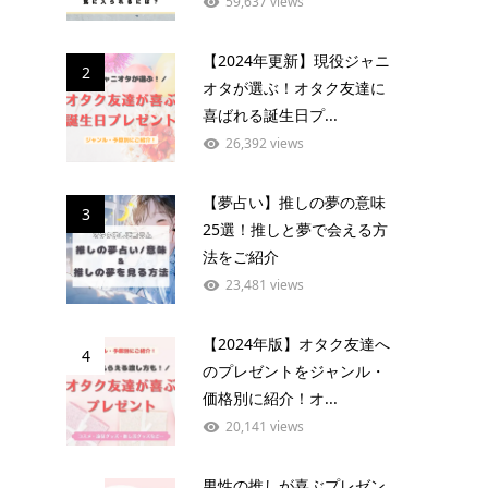
59,637 views
【2024年更新】現役ジャニ
2
オタが選ぶ！オタク友達に
喜ばれる誕生日プ...
26,392 views
【夢占い】推しの夢の意味
3
25選！推しと夢で会える方
法をご紹介
23,481 views
【2024年版】オタク友達へ
4
のプレゼントをジャンル・
価格別に紹介！オ...
20,141 views
男性の推しが喜ぶプレゼン