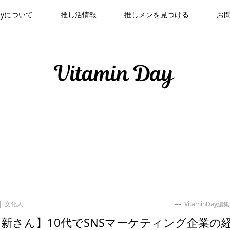
 Dayについて
推し活情報
推しメンを見つける
お
文化人
VitaminDay編
 新さん】10代でSNSマーケティング企業の