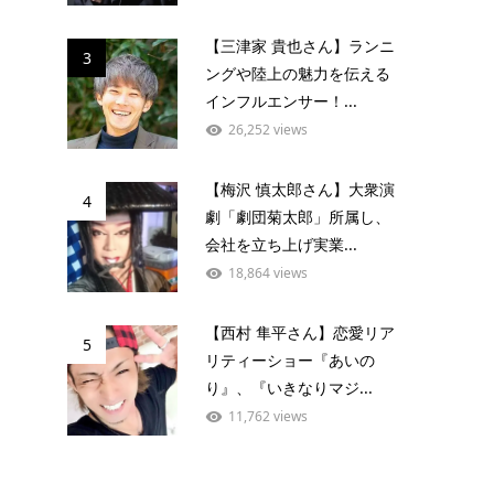
【三津家 貴也さん】ランニ
3
ングや陸上の魅力を伝える
インフルエンサー！...
26,252 views
【梅沢 慎太郎さん】大衆演
4
劇「劇団菊太郎」所属し、
会社を立ち上げ実業...
18,864 views
【西村 隼平さん】恋愛リア
5
リティーショー『あいの
り』、『いきなりマジ...
11,762 views