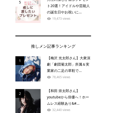
5
ト20選！アイドルや芸能人
の誕生日やお祝いに...
19,473 views
推しメン記事ランキング
【梅沢 光太郎さん】大衆演
1
劇「劇団菊太郎」所属＆実
業家の二足の草鞋で...
78,465 views
【和田 崇太郎さん】
2
youtubeから俳優へ！ホー
ムレス経験あり&#...
32,440 views