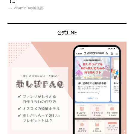
【...
の意.
VitaminDay編集部
公式LINE