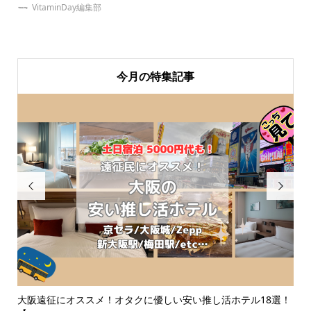
VitaminDay編集部
今月の特集記事


なダ
大阪遠征にオススメ！オタクに優しい安い推し活ホテル18選！
同