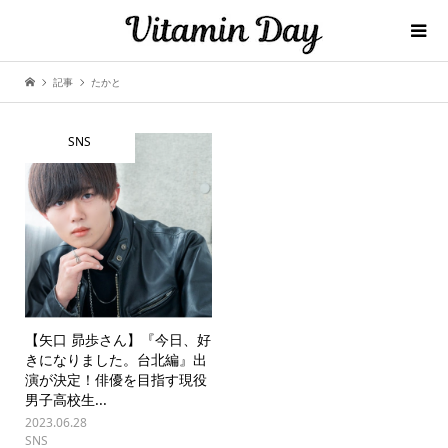
記事
たかと
SNS
【矢口 昴歩さん】『今日、好
きになりました。台北編』出
演が決定！俳優を目指す現役
男子高校生...
2023.06.28
SNS