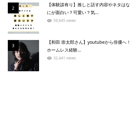
【体験談有り】推しと話す内容やネタはな
2
にが面白い？可愛い？気...
59,645 views
【和田 崇太郎さん】youtubeから俳優へ！
3
ホームレス経験...
32,441 views