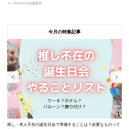
VitaminDay編集部
今月の特集記事


めグ
推し・本人不在の誕生日会で準備することは？必要なものって
簡