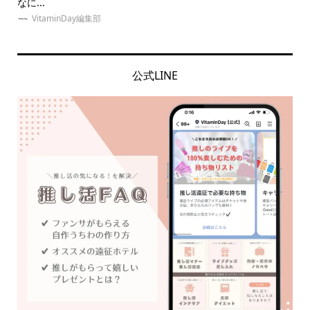
なに...
も
VitaminDay編集部
公式LINE