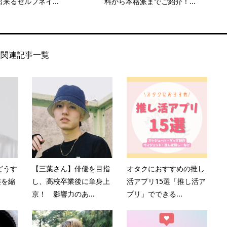
来るセルフネイ...
料から本格派までご紹介！...
関連記事一覧
どうす
【三葉さん】俳優を目指
オタクにおすすめの推し
離を縮
し、高校卒業後に単身上
活アプリ15選「推し活ア
京！ 影響力のあ...
プリ」でできる...