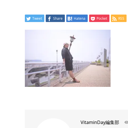
Tweet
Share
Hatena
Pocket
RSS
VitaminDay編集部