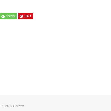
feedly
Pin it
1,197,933 views