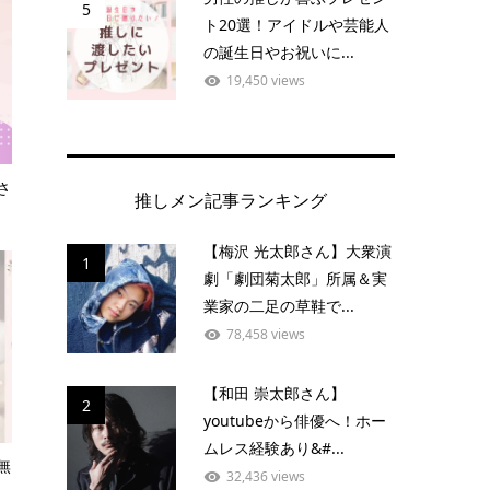
5
ト20選！アイドルや芸能人
の誕生日やお祝いに...
19,450 views
さ
推しメン記事ランキング
【梅沢 光太郎さん】大衆演
1
劇「劇団菊太郎」所属＆実
業家の二足の草鞋で...
78,458 views
【和田 崇太郎さん】
2
youtubeから俳優へ！ホー
ムレス経験あり&#...
無
32,436 views