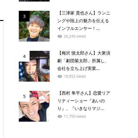
【三津家 貴也さん】ランニ
3
ングや陸上の魅力を伝える
インフルエンサー！...
26,249 views
【梅沢 慎太郎さん】大衆演
4
劇「劇団菊太郎」所属し、
会社を立ち上げ実業...
18,852 views
【西村 隼平さん】恋愛リア
5
リティーショー『あいの
り』、『いきなりマジ...
11,750 views