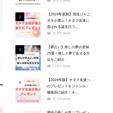
59,615 views
【2024年更新】現役ジャニ
2
オタが選ぶ！オタク友達に
喜ばれる誕生日プ...
26,370 views
【夢占い】推しの夢の意味
3
25選！推しと夢で会える方
法をご紹介
23,450 views
【2024年版】オタク友達へ
4
のプレゼントをジャンル・
価格別に紹介！オ...
20,129 views
男性の推しが喜ぶプレゼン