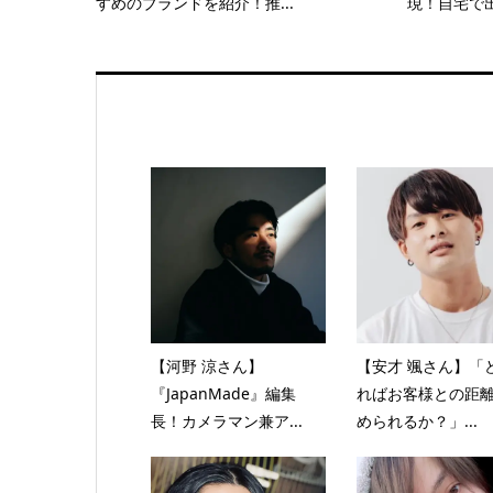
すめのブランドを紹介！推...
現！自宅で出
【河野 涼さん】
【安才 颯さん】「
『JapanMade』編集
ればお客様との距
長！カメラマン兼ア...
められるか？」...