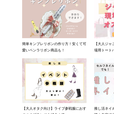
簡単キンブレリボンの作り方！安くて可
【大人ジャ
愛いペンラリボン商品も！
場用トートバ
【大人オタク向け】ライブ参戦服におす
推し活ネイ