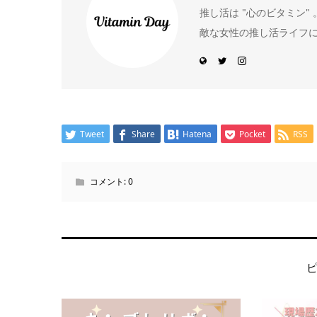
推し活は "心のビタミン
敵な女性の推し活ライフ
Tweet
Share
Hatena
Pocket
RSS
コメント:
0