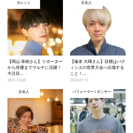
タレント
文化人
【岡山 幸樹さん】リポーター
【塚本 大暉さん】目標はパテ
から俳優までマルチに活躍！
ィシエの世界大会へ出場する
今注目...
こと！...
2021.12.08
2023.07.17
文化人
パフォーマー / ダンサー