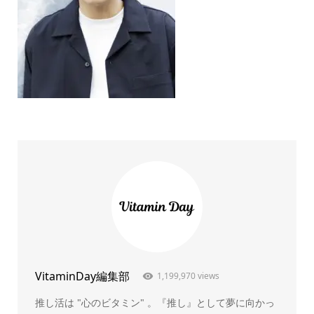
VitaminDay編集部
1,199,970 views
推し活は "心のビタミン" 。『推し』として夢に向かっ