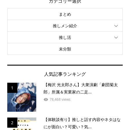
カテゴリー選択
まとめ
推しメン紹介
推し活
未分類
人気記事ランキング
【梅沢 光太郎さん】大衆演劇「劇団菊太
1
郎」所属＆実業家の二足...
78,468 views
【体験談有り】推しと話す内容やネタはな
2
にが面白い？可愛い？気...