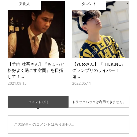
文化人
タレント
【竹内 壮吾さん】『ちょっと
【Yutoさん】『THEKING』
格好よく過ごす空間』を目指
グランプリのライバー！
して！...
遊...
2021.09.15
2022.05.11
コメント ( 0 )
トラックバックは利用できません。
この記事へのコメントはありません。