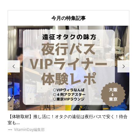
今月の特集記事


夜行バスで安く！待合
夏！東京・推し活にオススメのホテルとは？女子
の誕...
ゆめみぃ