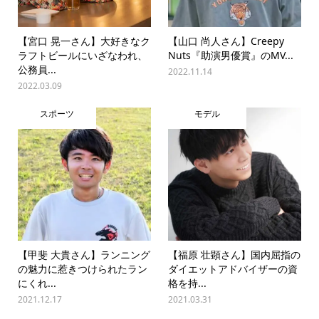
【宮口 晃一さん】大好きなク
【山口 尚人さん】Creepy
ラフトビールにいざなわれ、
Nuts『助演男優賞』のMV...
公務員...
2022.11.14
2022.03.09
スポーツ
モデル
【甲斐 大貴さん】ランニング
【福原 壮顕さん】国内屈指の
の魅力に惹きつけられたラン
ダイエットアドバイザーの資
にくれ...
格を持...
2021.12.17
2021.03.31