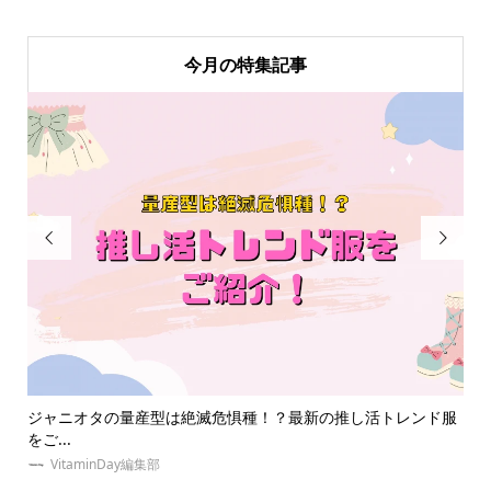
今月の特集記事


新の推し活トレンド服
【祭壇とは？】オタク必見！推しの祭壇の作り方
ッズ...
VitaminDay編集部