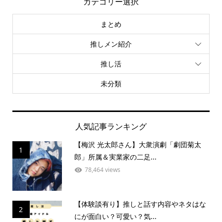
カテゴリー選択
まとめ
推しメン紹介
推し活
未分類
人気記事ランキング
【梅沢 光太郎さん】大衆演劇「劇団菊太
1
郎」所属＆実業家の二足...
78,464 views
【体験談有り】推しと話す内容やネタはな
2
にが面白い？可愛い？気...