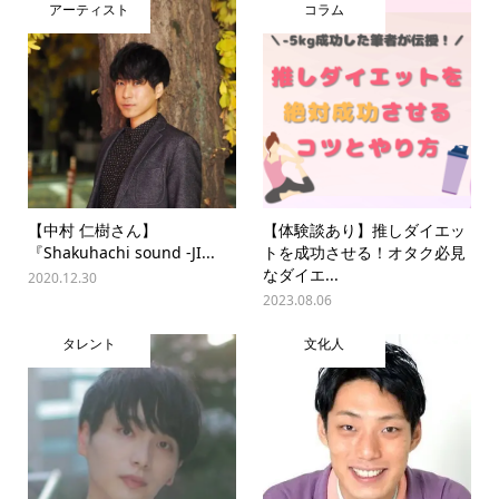
アーティスト
コラム
【中村 仁樹さん】
【体験談あり】推しダイエッ
『Shakuhachi sound -JI...
トを成功させる！オタク必見
なダイエ...
2020.12.30
2023.08.06
タレント
文化人