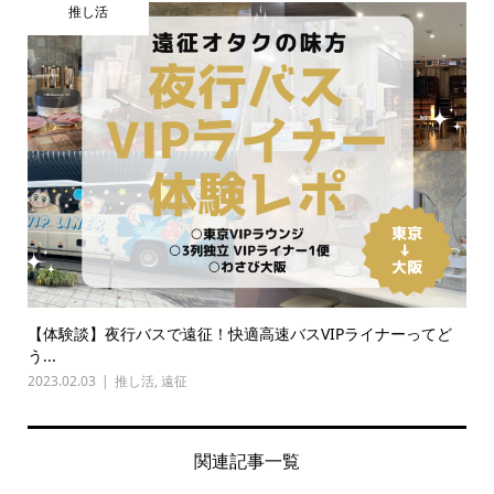
推し活
【体験談】夜行バスで遠征！快適高速バスVIPライナーってど
う...
2023.02.03
推し活
,
遠征
関連記事一覧