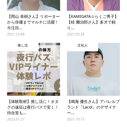
【岡山 幸樹さん】リポーター
【KAMIGATA☆らくご男子】
から俳優までマルチに活躍！
【桂 團治郎さん】多才で頼
今注目...
り...
2021.12.06
2021.05.28
推し活
文化人
【体験取材】推し活に！オタ
【鳴海 優生さん】アパレルブ
クの遠征は夜行バスで安く！
ランド『Lacol』のデザイナ
待合室も...
ー...
2023.01.27
2021.10.15