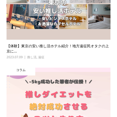
【体験】東京の安い推し活ホテル紹介！地方遠征民オタクの上
京に...
2023.07.09
推し活
,
遠征
コラム