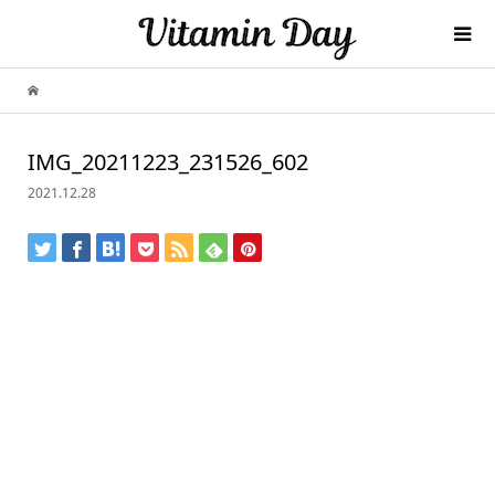
IMG_20211223_231526_602
2021.12.28