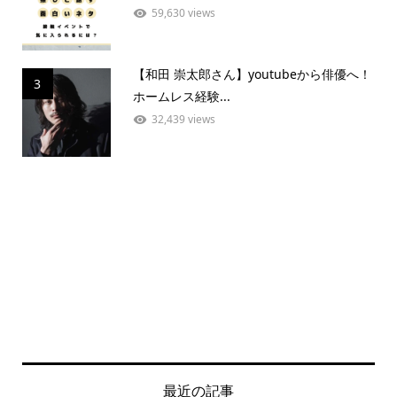
59,630 views
【和田 崇太郎さん】youtubeから俳優へ！
3
ホームレス経験...
32,439 views
最近の記事