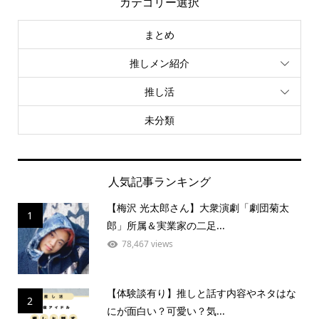
カテゴリー選択
まとめ
推しメン紹介
推し活
未分類
人気記事ランキング
【梅沢 光太郎さん】大衆演劇「劇団菊太
1
郎」所属＆実業家の二足...
78,467 views
【体験談有り】推しと話す内容やネタはな
2
にが面白い？可愛い？気...