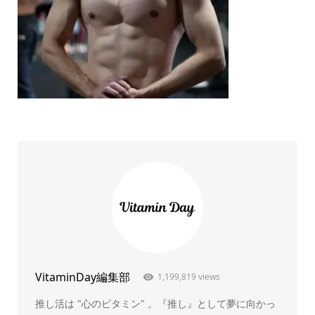
VitaminDay編集部
1,199,819 views
推し活は "心のビタミン" 。『推し』として夢に向かっ