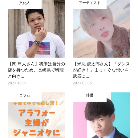
文化人
アーティスト
【関 隼人さん】将来は自分の
【米丸 虎太郎さん】「ダンス
店を持つため、長崎県で料理
が好き！」まっすぐな想いを
と向き...
武器に...
2021.10.01
2021.03.05
コラム
俳優