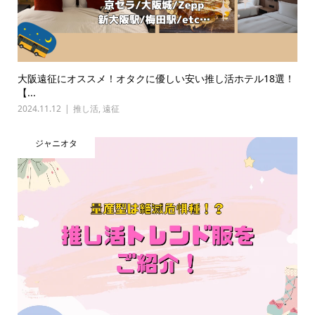
大阪遠征にオススメ！オタクに優しい安い推し活ホテル18選！
【...
2024.11.12
推し活
,
遠征
ジャニオタ