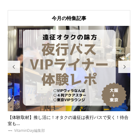
今月の特集記事


待合
夏！東京・推し活にオススメのホテルとは？女子会・本人不在
推
の誕...
なに
ゆめみぃ