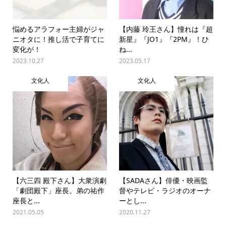
悩めるアラフォー主婦がジャ
【内藤 玲王さん】憧れは『超
ニオタに！推し活で子育てに
新星』『JO1』『2PM』！ひ
変化が！
ね...
2023.10.27
2023.05.17
文化人
文化人
【六三四 殿下さん】大衆演劇
【SADAさん】俳優・映画監
「劇団殿下」座長。弟の祐作
督やテレビ・ラジオのオーナ
座長と...
ーとし...
2021.05.05
2020.11.27