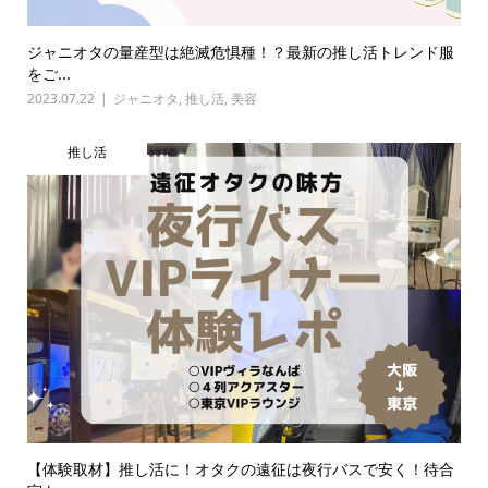
ジャニオタの量産型は絶滅危惧種！？最新の推し活トレンド服
をご...
2023.07.22
ジャニオタ
,
推し活
,
美容
推し活
【体験取材】推し活に！オタクの遠征は夜行バスで安く！待合