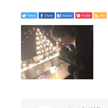
Tweet
Share
Hatena
Pocket
RSS