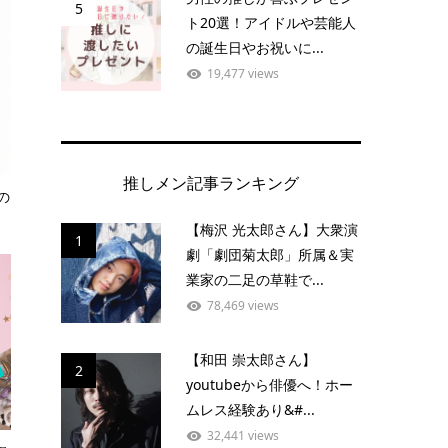
5
ト20選！アイドルや芸能人
の誕生日やお祝いに...
19,477 views
推しメン記事ランキング
の
【梅沢 光太郎さん】大衆演
1
劇「劇団菊太郎」所属＆実
業家の二足の草鞋で...
78,469 views
【和田 崇太郎さん】
2
youtubeから俳優へ！ホー
ムレス経験あり&#...
32,441 views