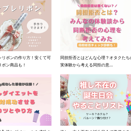
レリボンの作り方！安くて可
同担拒否とはどんな心理？オタクたち
リボン商品も！
実体験から考える同拒の意...