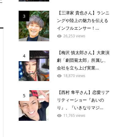
こ
【三津家 貴也さん】ランニ
3
ングや陸上の魅力を伝える
インフルエンサー！...
26,253 views
【梅沢 慎太郎さん】大衆演
4
劇「劇団菊太郎」所属し、
会社を立ち上げ実業...
18,870 views
【西村 隼平さん】恋愛リア
5
リティーショー『あいの
り』、『いきなりマジ...
11,765 views