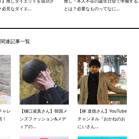
り】推しダイエットを成功さ
推し・本人不在の誕生日会で準備する
必見なダイエ...
とは？必要なものってなに...
関連記事一覧
チャレ
【樋口凌真さん】韓国メ
【林 道徳さん】YouTube
発信！
ンズファッション&メデ
チャンネル『おかねのお
ィアの...
にいさん...