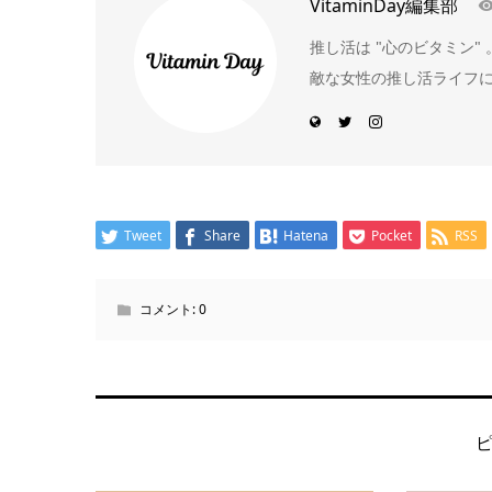
VitaminDay編集部
推し活は "心のビタミン
敵な女性の推し活ライフ
Tweet
Share
Hatena
Pocket
RSS
コメント:
0