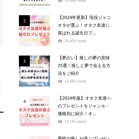
59,646 views
【2024年更新】現役ジャニ
2
オタが選ぶ！オタク友達に
喜ばれる誕生日プ...
26,409 views
【夢占い】推しの夢の意味
3
25選！推しと夢で会える方
法をご紹介
23,485 views
【2024年版】オタク友達へ
4
のプレゼントをジャンル・
価格別に紹介！オ...
20,145 views
男性の推しが喜ぶプレゼン