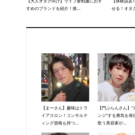
【大人オタク向け】ライブ参戦服におす
【体験談あ
すめのブランドを紹介！推...
せる！オタク
【まーさん】趣味はトラ
【門ぶらんさん】“
イアスロン！コンサルテ
ンジ”する勇気を
ィング資格も持つ...
歌う美容家が...