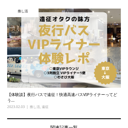
推し活
【体験談】夜行バスで遠征！快適高速バスVIPライナーってど
う...
2023.02.03
推し活
,
遠征
関連記事一覧