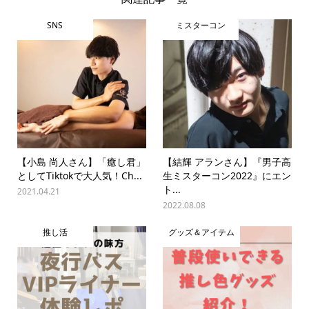
SNS
ミスターコン
【小島 尚人さん】「癒し君」
【結輝 アランさん】『男子高
としてTiktokで大人気！Ch...
生ミスターコン2022』にエン
ト...
2021.04.21
2022.08.08
推し活
グッズ＆アイテム