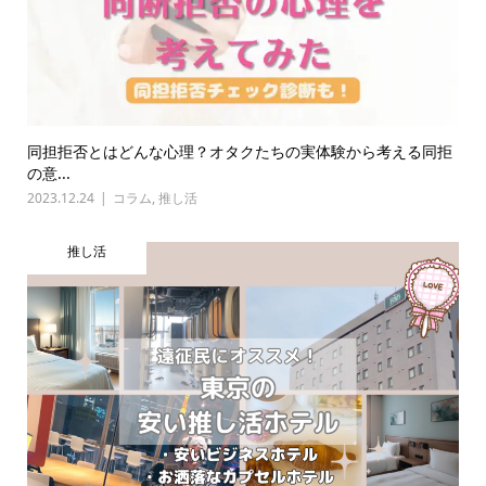
同担拒否とはどんな心理？オタクたちの実体験から考える同拒
の意...
2023.12.24
コラム
,
推し活
推し活