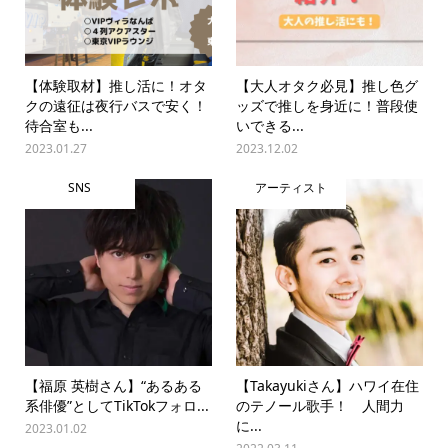
【体験取材】推し活に！オタ
【大人オタク必見】推し色グ
クの遠征は夜行バスで安く！
ッズで推しを身近に！普段使
待合室も...
いできる...
2023.01.27
2023.12.02
SNS
アーティスト
【福原 英樹さん】“あるある
【Takayukiさん】ハワイ在住
系俳優”としてTikTokフォロ...
のテノール歌手！ 人間力
に...
2023.01.02