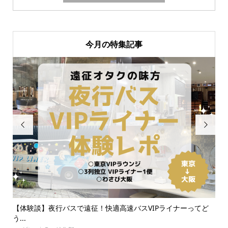
今月の特集記事


Pライナーってど
【体験】東京の安い推し活ホテル紹介！地方遠征民
京に...