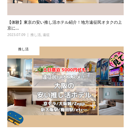
【体験】東京の安い推し活ホテル紹介！地方遠征民オタクの上
京に...
2023.07.09
推し活
,
遠征
推し活