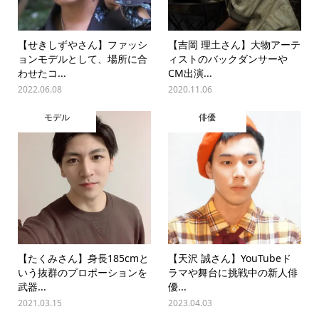
【せきしずやさん】ファッシ
【吉岡 理土さん】大物アーテ
ョンモデルとして、場所に合
ィストのバックダンサーや
わせたコ...
CM出演...
2022.06.08
2020.11.06
モデル
俳優
【たくみさん】身長185cmと
【天沢 誠さん】YouTubeド
いう抜群のプロポーションを
ラマや舞台に挑戦中の新人俳
武器...
優...
2021.03.15
2023.04.03