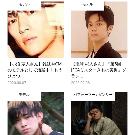
モデル
モデル
【小沼 蔵人さん】雑誌やCM
【瀧澤 彬人さん】『第5回
のモデルとして活躍中！もう
JFCAミスターきもの美男』グ
ひとつ...
ラン...
2020.08.07
2023.02.08
モデル
パフォーマー / ダンサー