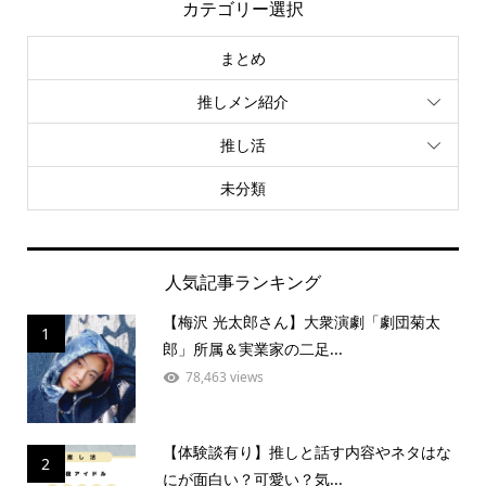
カテゴリー選択
まとめ
推しメン紹介
推し活
未分類
人気記事ランキング
【梅沢 光太郎さん】大衆演劇「劇団菊太
1
郎」所属＆実業家の二足...
78,463 views
【体験談有り】推しと話す内容やネタはな
2
にが面白い？可愛い？気...