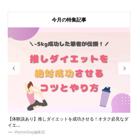
今月の特集記事


なダ
推し活ネイルで指先に推しへの愛を表現！自宅で出来るセルフ
【
ネイ...
選！.
VitaminDay編集部