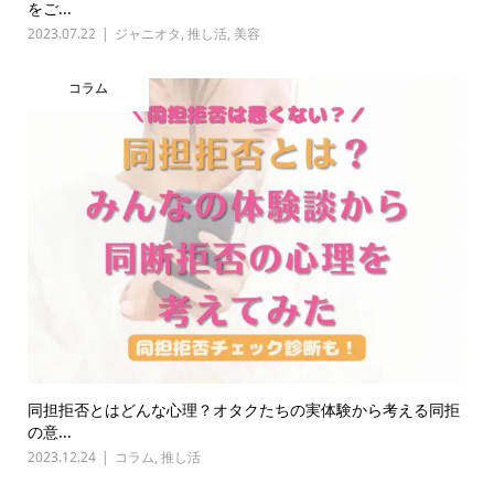
をご...
2023.07.22
ジャニオタ
,
推し活
,
美容
コラム
同担拒否とはどんな心理？オタクたちの実体験から考える同拒
の意...
2023.12.24
コラム
,
推し活