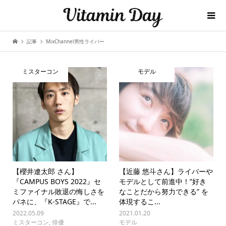
記事
MixChannel男性ライバー
ミスターコン
モデル
【櫻井遼太郎 さん】
【近藤 悠斗さん】ライバーや
『CAMPUS BOYS 2022』セ
モデルとして前進中！”好き
ミファイナル敗退の悔しさを
なことだから努力できる” を
バネに、『K-STAGE』で...
体現するこ...
2022.05.09
2021.01.20
ミスターコン
,
俳優
モデル