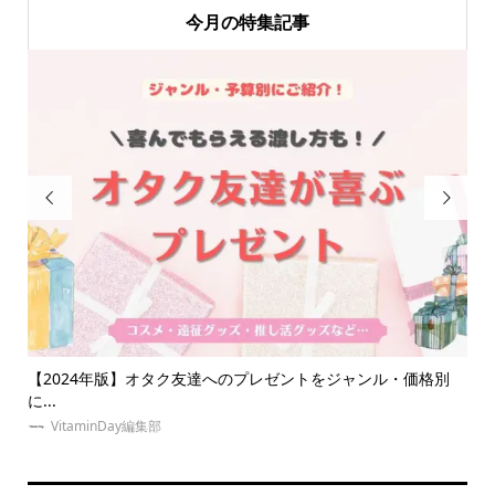
今月の特集記事


商品
【2024年版】オタク友達へのプレゼントをジャンル・価格別
【
に...
う..
VitaminDay編集部