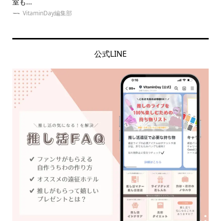
室も...
ネイ.
VitaminDay編集部
公式LINE