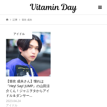
記事
笛吹 成央
アイドル
【笛吹 成央さん】憧れは
『Hey! Say! JUMP』の山田涼
介くん！ジャニヲタからアイ
ドル＆ダンサー...
2023.04.24
アイドル