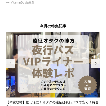
VitaminDay編集部
今月の特集記事


同拒
【体験取材】推し活に！オタクの遠征は夜行バスで安く！待合
推