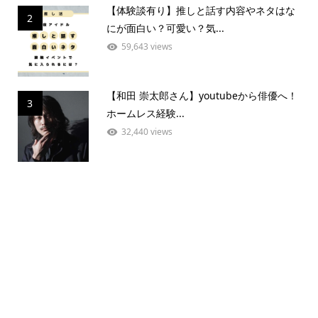
【体験談有り】推しと話す内容やネタはな
2
にが面白い？可愛い？気...
59,643 views
【和田 崇太郎さん】youtubeから俳優へ！
3
ホームレス経験...
32,440 views