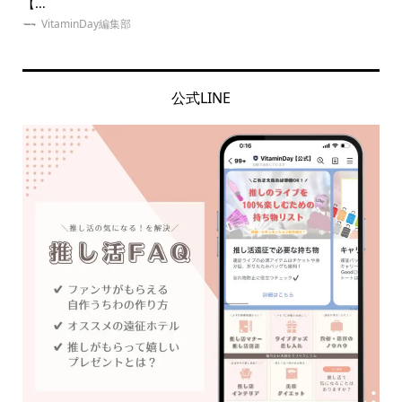
【...
京に.
VitaminDay編集部
公式LINE