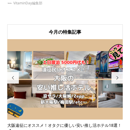
VitaminDay編集部
今月の特集記事


ど
大阪遠征にオススメ！オタクに優しい安い推し活ホテル18選！
【