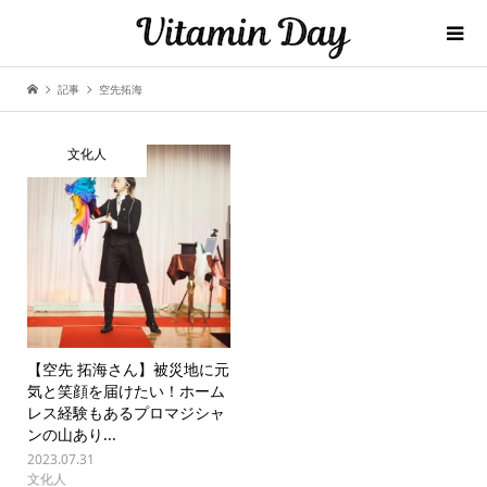
記事
空先拓海
文化人
【空先 拓海さん】被災地に元
気と笑顔を届けたい！ホーム
レス経験もあるプロマジシャ
ンの山あり...
2023.07.31
文化人