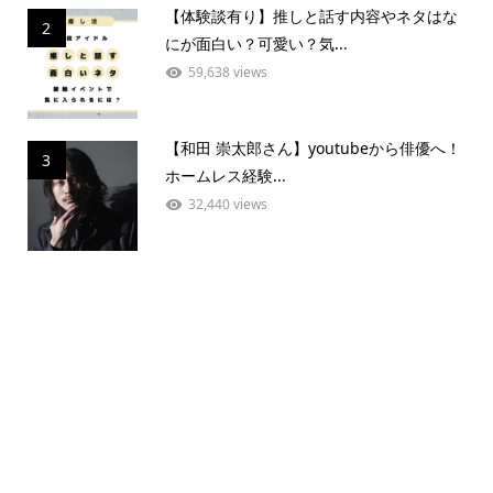
【体験談有り】推しと話す内容やネタはな
2
にが面白い？可愛い？気...
59,638 views
【和田 崇太郎さん】youtubeから俳優へ！
3
ホームレス経験...
32,440 views