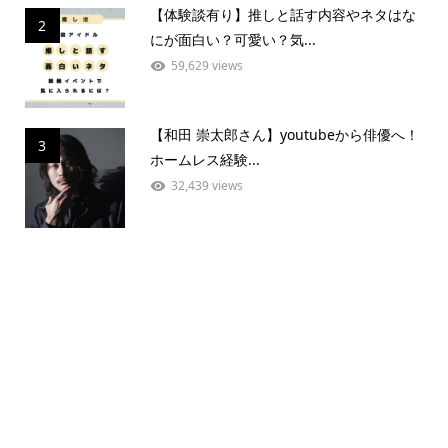
【体験談有り】推しと話す内容やネタはな
2
にが面白い？可愛い？気...
59,629 views
【和田 崇太郎さん】youtubeから俳優へ！
3
ホームレス経験...
32,439 views