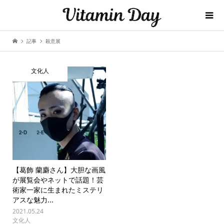
記事
殺意展
文化人
【葛飾 蘭麝さん】大胆な画風
が展覧会やネットで話題！芸
術家一家に生まれたミステリ
アスな魅力...
2021.05.24
文化人