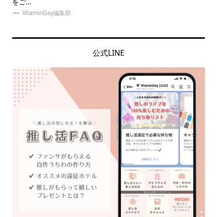
をご...
介！
VitaminDay編集部
公式LINE