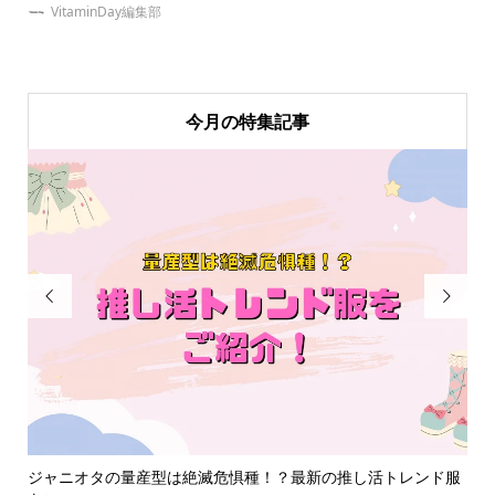
VitaminDay編集部
今月の特集記事


ど
ジャニオタの量産型は絶滅危惧種！？最新の推し活トレンド服
【