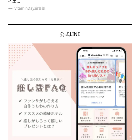
イエ...
ッズ.
VitaminDay編集部
公式LINE