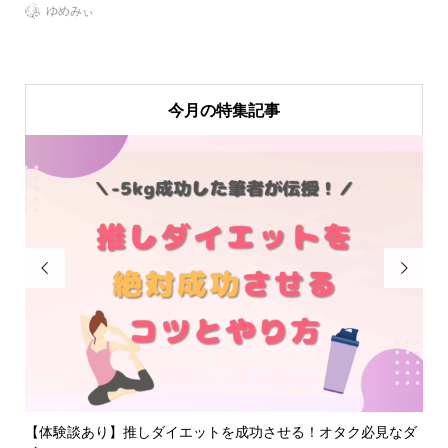
ゆめみぃ
今月の特集記事


不在
【体験談あり】推しダイエットを成功させる！オタク必見なダ
【