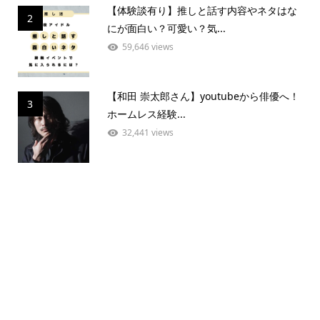
【体験談有り】推しと話す内容やネタはな
2
にが面白い？可愛い？気...
59,646 views
【和田 崇太郎さん】youtubeから俳優へ！
3
ホームレス経験...
32,441 views