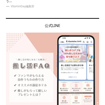
う...
介！
VitaminDay編集部
公式LINE