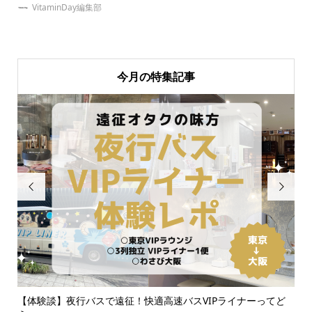
VitaminDay編集部
今月の特集記事


別
【体験談】夜行バスで遠征！快適高速バスVIPライナーってど
【