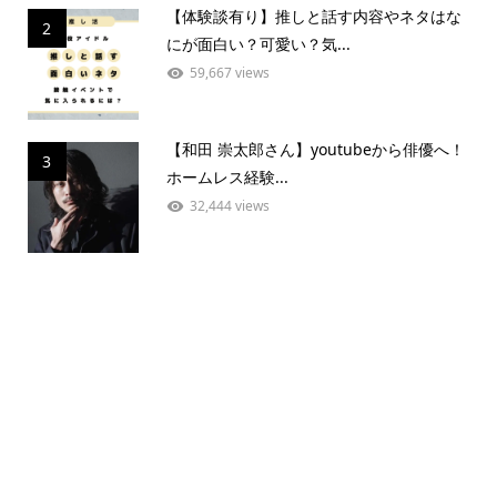
【体験談有り】推しと話す内容やネタはな
2
にが面白い？可愛い？気...
59,667 views
【和田 崇太郎さん】youtubeから俳優へ！
3
ホームレス経験...
32,444 views