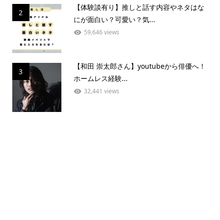
【体験談有り】推しと話す内容やネタはな
2
にが面白い？可愛い？気...
59,646 views
【和田 崇太郎さん】youtubeから俳優へ！
3
ホームレス経験...
32,441 views