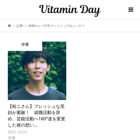
記事
味噌カレー牛乳ラーメンってめぇ～の？
俳優
【粒ニさん】フレッシュな笑
顔が素敵！ 就職活動を辞
め、芸能活動へ180°道を変更
した彼の想い...
2021.10.27
俳優