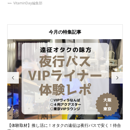
VitaminDay編集部
今月の特集記事


同拒
【体験取材】推し活に！オタクの遠征は夜行バスで安く！待合
ジ