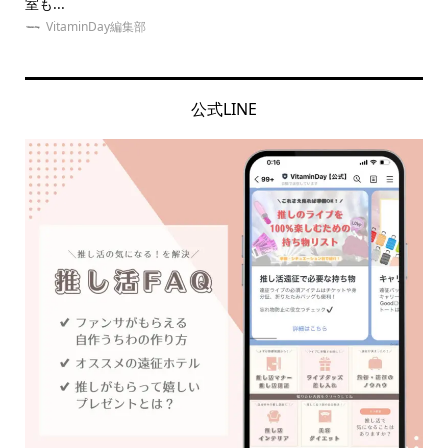
室も...
をご.
VitaminDay編集部
公式LINE