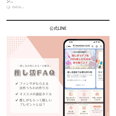
ン...
【..
ゆめみぃ
公式LINE