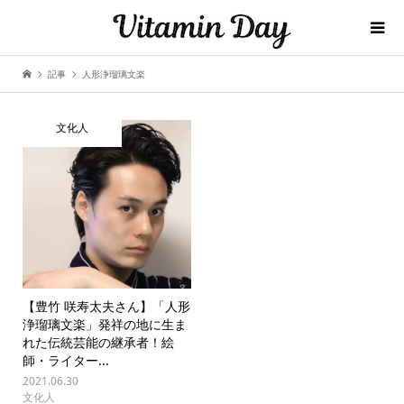
記事
人形浄瑠璃文楽
文化人
【豊竹 咲寿太夫さん】「人形
浄瑠璃文楽」発祥の地に生ま
れた伝統芸能の継承者！絵
師・ライター...
2021.06.30
文化人