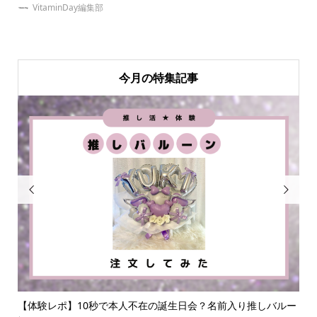
VitaminDay編集部
今月の特集記事


なダ
【体験レポ】10秒で本人不在の誕生日会？名前入り推しバルー
大