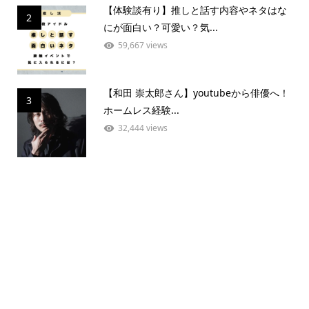
【体験談有り】推しと話す内容やネタはな
2
にが面白い？可愛い？気...
59,667 views
【和田 崇太郎さん】youtubeから俳優へ！
3
ホームレス経験...
32,444 views