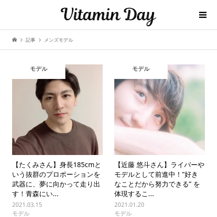
記事
メンズモデル
モデル
モデル
【たくみさん】身長185cmと
【近藤 悠斗さん】ライバーや
いう抜群のプロポーションを
モデルとして前進中！”好き
武器に、夢に向かって走り出
なことだから努力できる” を
す！青森にい...
体現するこ...
2021.03.15
2021.01.20
モデル
モデル