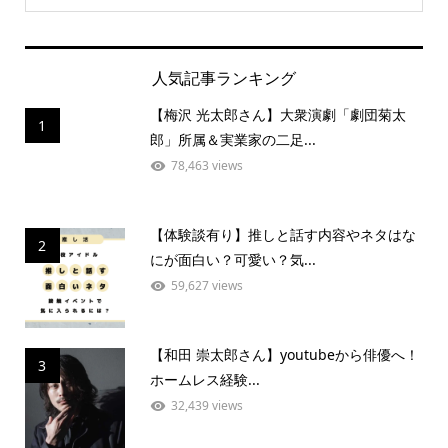
人気記事ランキング
【梅沢 光太郎さん】大衆演劇「劇団菊太
1
郎」所属＆実業家の二足...
78,463 views
【体験談有り】推しと話す内容やネタはな
2
にが面白い？可愛い？気...
59,627 views
【和田 崇太郎さん】youtubeから俳優へ！
3
ホームレス経験...
32,439 views