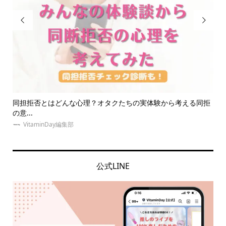


れ
同担拒否とはどんな心理？オタクたちの実体験から考える同拒
夏
の意...
の誕.
VitaminDay編集部
公式LINE