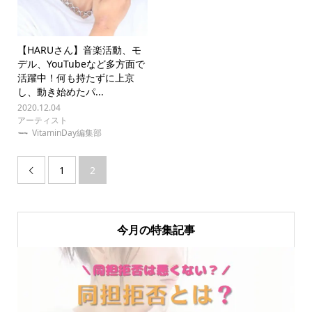
【HARUさん】音楽活動、モ
デル、YouTubeなど多方面で
活躍中！何も持たずに上京
し、動き始めたパ...
2020.12.04
アーティスト
VitaminDay編集部
1
2

今月の特集記事