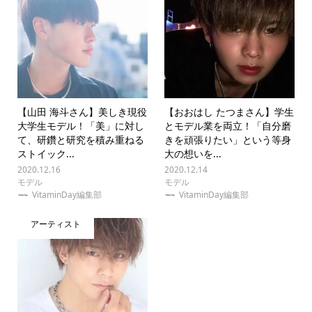
【山田 海斗さん】美しき現役
【おおはし たつまさん】学生
大学生モデル！「美」に対し
とモデル業を両立！「自分磨
て、研鑽と研究を積み重ねる
きを頑張りたい」という等身
ストイック...
大の想いを...
2020.12.16
2020.12.14
モデル
モデル
VitaminDay編集部
VitaminDay編集部
アーティスト