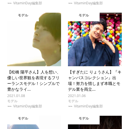
VitaminDay編集部
VitaminDay編集部
モデル
モデル
【松橋 陽平さん】人を想い、
【すぎたに りょうさん】『キ
優しい世界観を表現するフリ
ャンパスコレクション』出
ーランスモデル！シンプルで
場！努力を惜しまず本職とモ
豊かなライ...
デル業を両立...
2021.01.08
2021.01.06
モデル
モデル
VitaminDay編集部
VitaminDay編集部
モデル
モデル