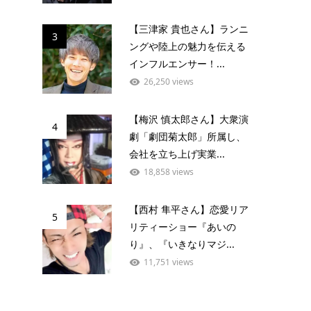
【三津家 貴也さん】ランニ
3
ングや陸上の魅力を伝える
インフルエンサー！...
26,250 views
【梅沢 慎太郎さん】大衆演
4
劇「劇団菊太郎」所属し、
会社を立ち上げ実業...
18,858 views
【西村 隼平さん】恋愛リア
5
リティーショー『あいの
り』、『いきなりマジ...
11,751 views