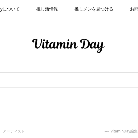
 Dayについて
推し活情報
推しメンを見つける
お
アーティスト
VitaminDay編