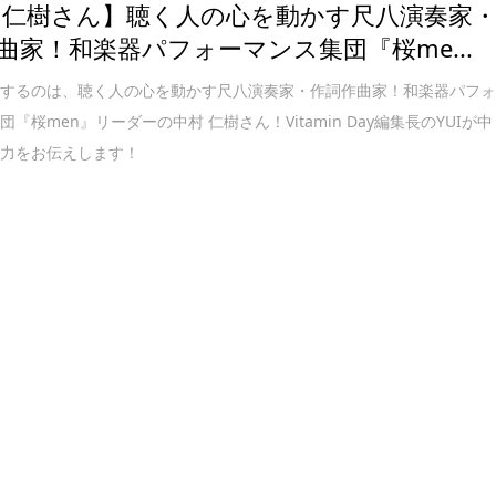
 仁樹さん】聴く人の心を動かす尺八演奏家
曲家！和楽器パフォーマンス集団『桜me...
介するのは、聴く人の心を動かす尺八演奏家・作詞作曲家！和楽器パフ
『桜men』リーダーの中村 仁樹さん！Vitamin Day編集長のYUIが中
魅力をお伝えします！