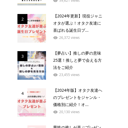
59,621 views
【2024年更新】現役ジャニ
2
オタが選ぶ！オタク友達に
喜ばれる誕生日プ...
26,372 views
【夢占い】推しの夢の意味
3
25選！推しと夢で会える方
法をご紹介
23,455 views
【2024年版】オタク友達へ
4
のプレゼントをジャンル・
価格別に紹介！オ...
20,130 views
男性の推しが喜ぶプレゼン