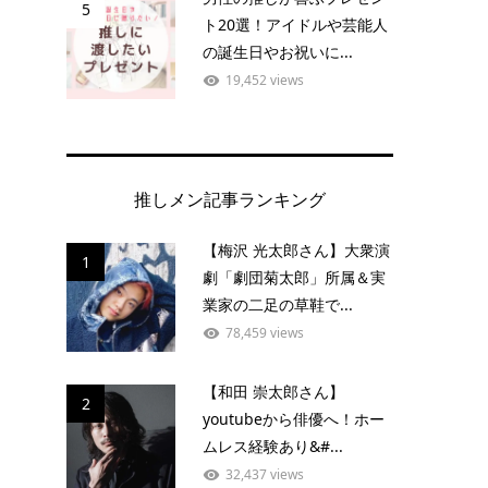
5
ト20選！アイドルや芸能人
の誕生日やお祝いに...
19,452 views
推しメン記事ランキング
【梅沢 光太郎さん】大衆演
1
劇「劇団菊太郎」所属＆実
業家の二足の草鞋で...
78,459 views
【和田 崇太郎さん】
2
youtubeから俳優へ！ホー
ムレス経験あり&#...
32,437 views