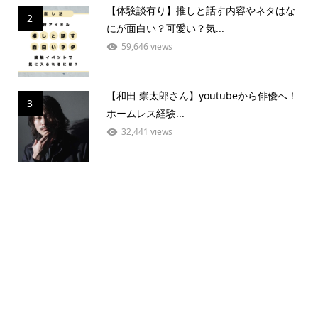
【体験談有り】推しと話す内容やネタはな
2
にが面白い？可愛い？気...
59,646 views
【和田 崇太郎さん】youtubeから俳優へ！
3
ホームレス経験...
32,441 views