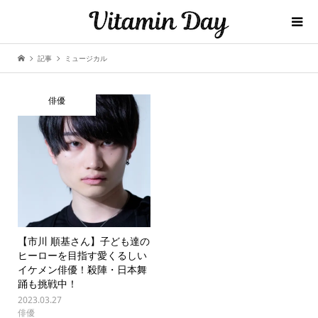
記事
ミュージカル
俳優
【市川 順基さん】子ども達の
ヒーローを目指す愛くるしい
イケメン俳優！殺陣・日本舞
踊も挑戦中！
2023.03.27
俳優