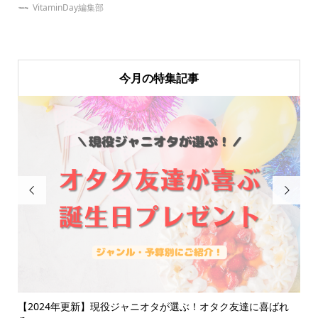
VitaminDay編集部
今月の特集記事


選！
【2024年更新】現役ジャニオタが選ぶ！オタク友達に喜ばれ
簡