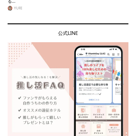
る...
も
YURI
公式LINE