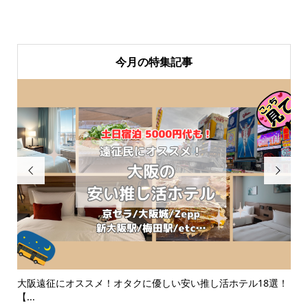
今月の特集記事


ど
大阪遠征にオススメ！オタクに優しい安い推し活ホテル18選！
ジ
【...
をご.