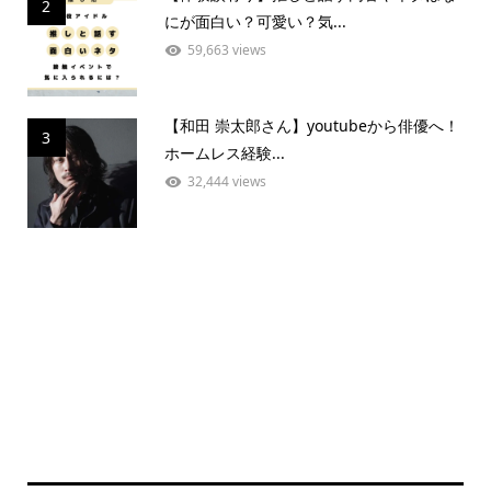
2
にが面白い？可愛い？気...
59,663 views
【和田 崇太郎さん】youtubeから俳優へ！
3
ホームレス経験...
32,444 views