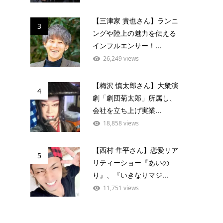
【三津家 貴也さん】ランニ
3
ングや陸上の魅力を伝える
インフルエンサー！...
26,249 views
【梅沢 慎太郎さん】大衆演
4
劇「劇団菊太郎」所属し、
会社を立ち上げ実業...
18,858 views
【西村 隼平さん】恋愛リア
5
リティーショー『あいの
り』、『いきなりマジ...
11,751 views