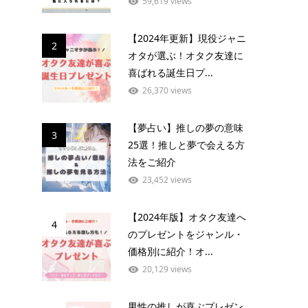
59,619 views
【2024年更新】現役ジャニ
2
オタが選ぶ！オタク友達に
喜ばれる誕生日プ...
26,370 views
【夢占い】推しの夢の意味
3
25選！推しと夢で会える方
法をご紹介
23,452 views
【2024年版】オタク友達へ
4
のプレゼントをジャンル・
価格別に紹介！オ...
20,129 views
男性の推しが喜ぶプレゼン