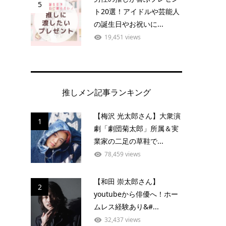
5
ト20選！アイドルや芸能人
の誕生日やお祝いに...
19,451 views
推しメン記事ランキング
【梅沢 光太郎さん】大衆演
1
劇「劇団菊太郎」所属＆実
業家の二足の草鞋で...
78,459 views
【和田 崇太郎さん】
2
youtubeから俳優へ！ホー
ムレス経験あり&#...
32,437 views