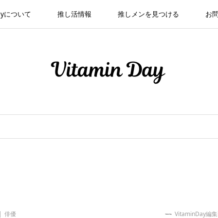
 Dayについて
推し活情報
推しメンを見つける
お
俳優
VitaminDay編