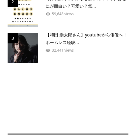
2
にが面白い？可愛い？気...
59,648 views
【和田 崇太郎さん】youtubeから俳優へ！
3
ホームレス経験...
32,441 views