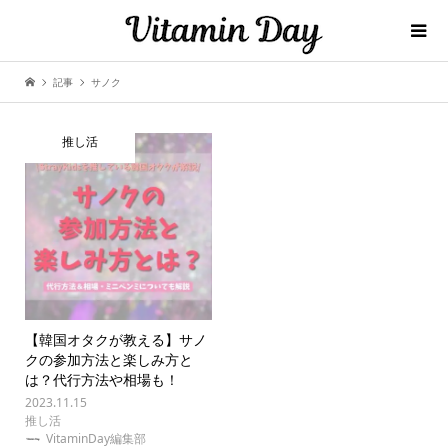
記事
サノク
推し活
【韓国オタクが教える】サノ
クの参加方法と楽しみ方と
は？代行方法や相場も！
2023.11.15
推し活
VitaminDay編集部