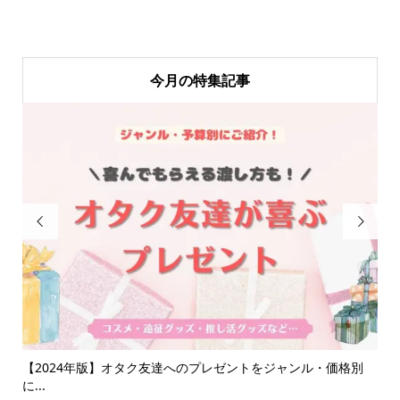
今月の特集記事


ご紹
【2024年版】オタク友達へのプレゼントをジャンル・価格別
【
に...
ン..