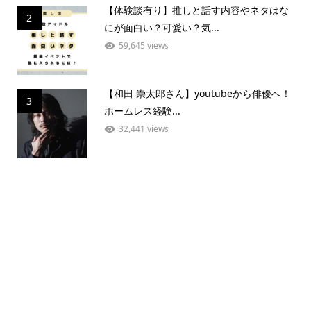
【体験談有り】推しと話す内容やネタはな
2
にが面白い？可愛い？気...
59,645 views
【和田 崇太郎さん】youtubeから俳優へ！
3
ホームレス経験...
32,441 views