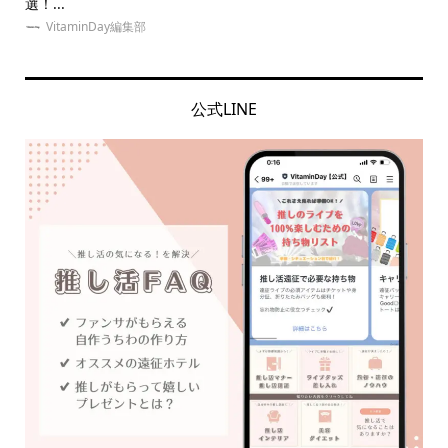
選！...
京に.
VitaminDay編集部
公式LINE