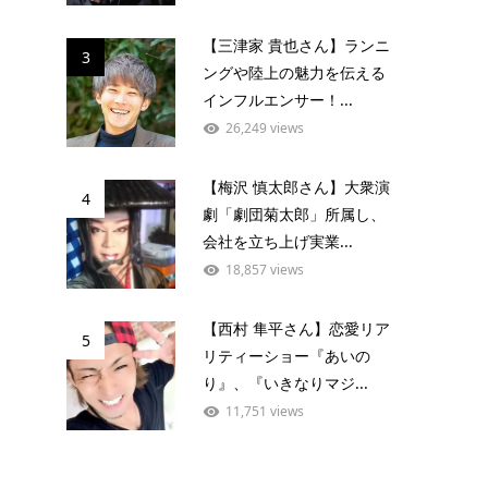
【三津家 貴也さん】ランニ
3
ングや陸上の魅力を伝える
インフルエンサー！...
26,249 views
【梅沢 慎太郎さん】大衆演
4
劇「劇団菊太郎」所属し、
会社を立ち上げ実業...
18,857 views
【西村 隼平さん】恋愛リア
5
リティーショー『あいの
り』、『いきなりマジ...
11,751 views