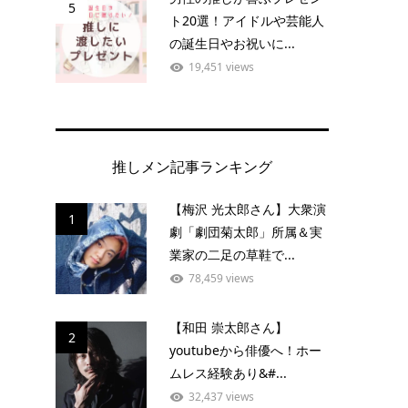
5
ト20選！アイドルや芸能人
の誕生日やお祝いに...
19,451 views
推しメン記事ランキング
【梅沢 光太郎さん】大衆演
1
劇「劇団菊太郎」所属＆実
業家の二足の草鞋で...
78,459 views
【和田 崇太郎さん】
2
youtubeから俳優へ！ホー
ムレス経験あり&#...
32,437 views