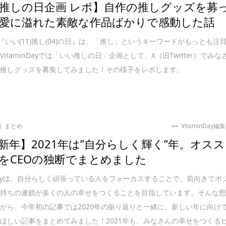
推しの日企画 レポ】自作の推しグッズを募
愛に溢れた素敵な作品ばかりで感動した話
の『いい(11)推し(04)の日』は、「推し」というキーワードがもっとも注
itaminDayでは「いい推しの日」企画として、X（旧Twitter）でみな
の推しグッズを募集してみました！その様子をレポします。
まとめ
VitaminDay編
新年】2021年は”自分らしく輝く”年。オスス
をCEOの独断でまとめました
inDayは、自分らしく頑張っている人をフォーカスすることで、前向きでポ
気持ちの連鎖が多くの人の幸せをつくることを目指しています。そんな
がら、今年初の記事では2020年の振り返りと一緒に、新しい年に向け
ほしい記事をまとめてみました！2021年も、みなさんの幸せをつくる