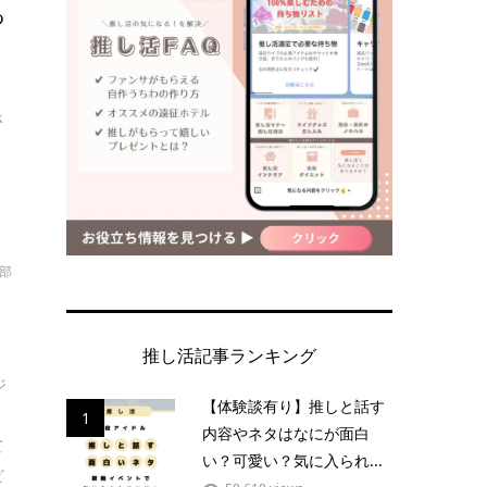
っ
目
さ
集部
推し活記事ランキング
ジ
【体験談有り】推しと話す
想
1
内容やネタはなにが面白
て
い？可愛い？気に入られ...
ビ