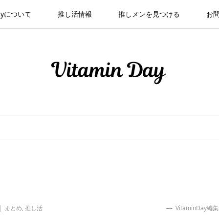
 Dayについて
推し活情報
推しメンを見つける
お
まとめ
,
推し活
VitaminDay編