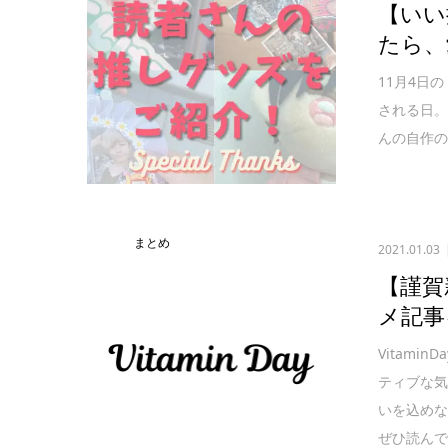
【いい
たら、
11月4日
される日。V
んの自作
まとめ
2021.01.03
【謹賀
メ記事
Vitam
ティブな
いを込めな
ぜひ読んで