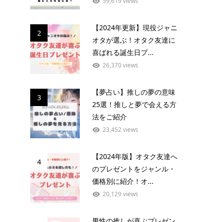
59,619 views
【2024年更新】現役ジャニ
2
オタが選ぶ！オタク友達に
喜ばれる誕生日プ...
26,370 views
【夢占い】推しの夢の意味
3
25選！推しと夢で会える方
法をご紹介
23,452 views
【2024年版】オタク友達へ
4
のプレゼントをジャンル・
価格別に紹介！オ...
20,129 views
男性の推しが喜ぶプレゼン