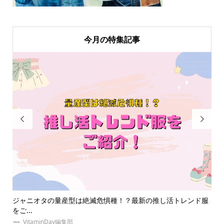
今月の特集記事


紹
ジャニオタの量産型は絶滅危惧種！？最新の推し活トレンド服
【
をご...
京に.
VitaminDay編集部