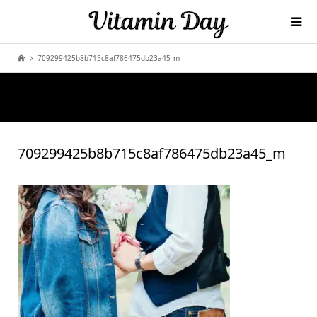
709299425b8b715c8af786475db23a45_m
709299425b8b715c8af786475db23a45_m