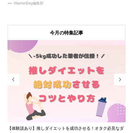
VitaminDay編集部
今月の特集記事


0
【体験談あり】推しダイエットを成功させる！オタク必見なダ
大