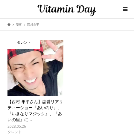
記事
西村隼平
タレント
【西村 隼平さん】恋愛リアリ
ティーショー『あいのり』、
『いきなりマジック』、『あ
いの里』に...
2023.05.26
タレント