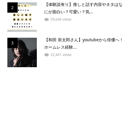
【体験談有り】推しと話す内容やネタはな
2
にが面白い？可愛い？気...
59,646 views
【和田 崇太郎さん】youtubeから俳優へ！
3
ホームレス経験...
32,441 views