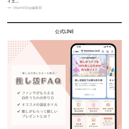
イエ...
【..
VitaminDay編集部
公式LINE