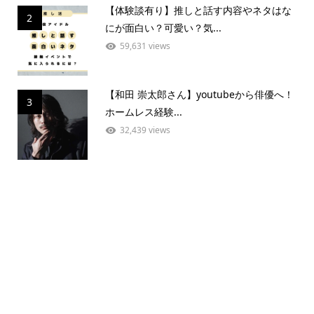
【体験談有り】推しと話す内容やネタはな
2
にが面白い？可愛い？気...
59,631 views
【和田 崇太郎さん】youtubeから俳優へ！
3
ホームレス経験...
32,439 views