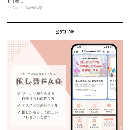
介！推...
の意.
VitaminDay編集部
公式LINE