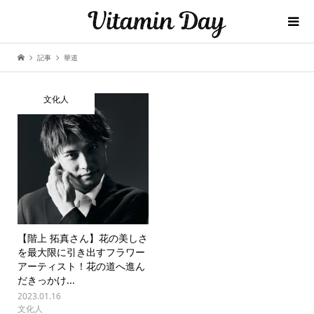
記事
華道
文化人
【階上 拓真さん】花の美しさ
を最大限に引き出すフラワー
アーティスト！花の道へ進ん
だきっかけ...
2023.01.16
文化人