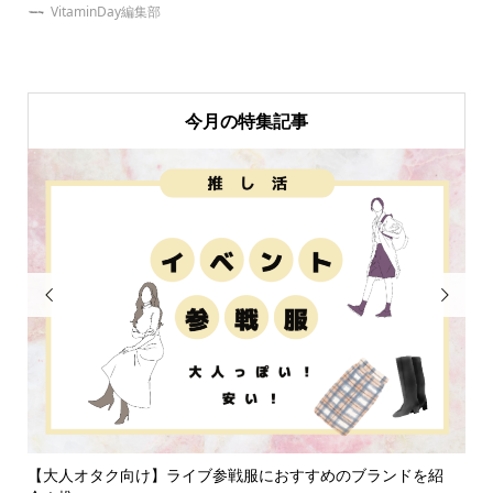
VitaminDay編集部
今月の特集記事


ど
【大人オタク向け】ライブ参戦服におすすめのブランドを紹
同