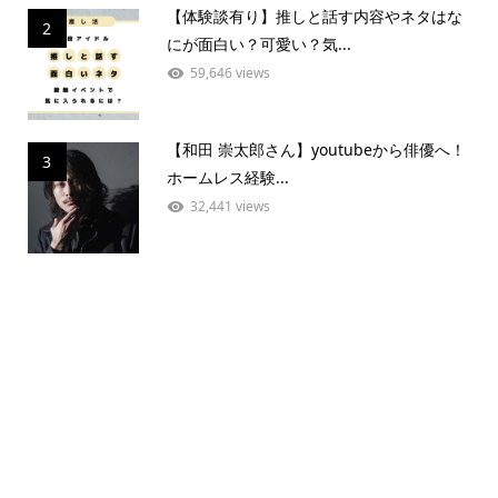
【体験談有り】推しと話す内容やネタはな
2
にが面白い？可愛い？気...
59,646 views
【和田 崇太郎さん】youtubeから俳優へ！
3
ホームレス経験...
32,441 views