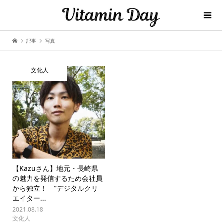
記事
写真
文化人
【Kazuさん】地元・長崎県
の魅力を発信するため会社員
から独立！ ”デジタルクリ
エイター...
2021.08.18
文化人