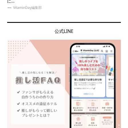
に...
ッズ.
VitaminDay編集部
公式LINE