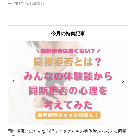
VitaminDay編集部
今月の特集記事


ど
同担拒否とはどんな心理？オタクたちの実体験から考える同拒
【