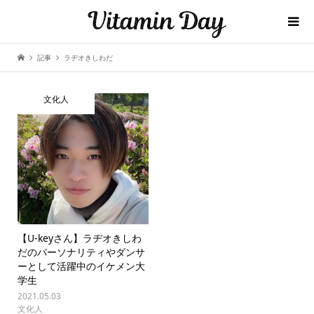
記事
ラヂオきしわだ
文化人
【U-keyさん】ラヂオきしわ
だのパーソナリティやダンサ
ーとして活躍中のイケメン大
学生
2021.05.03
文化人