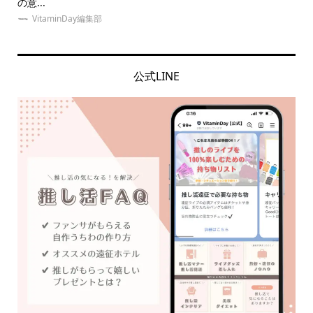
の意...
選！.
VitaminDay編集部
公式LINE