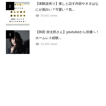
【体験談有り】推しと話す内容やネタはな
2
にが面白い？可愛い？気...
59,642 views
【和田 崇太郎さん】youtubeから俳優へ！
3
ホームレス経験...
32,440 views