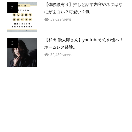
【体験談有り】推しと話す内容やネタはな
2
にが面白い？可愛い？気...
59,629 views
【和田 崇太郎さん】youtubeから俳優へ！
3
ホームレス経験...
32,439 views