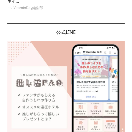
ネイ...
選！.
VitaminDay編集部
公式LINE