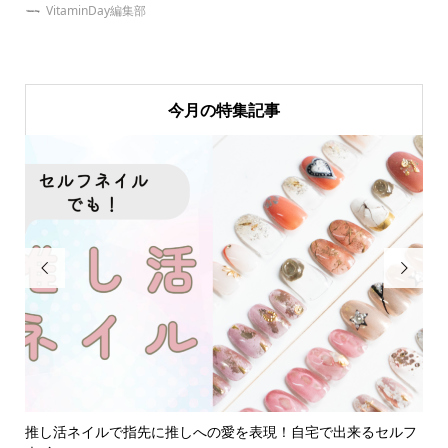
VitaminDay編集部
今月の特集記事


って
推し活ネイルで指先に推しへの愛を表現！自宅で出来るセルフ
【