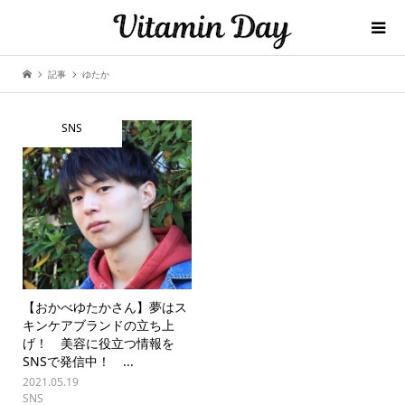
記事
ゆたか
SNS
【おかべゆたかさん】夢はス
キンケアブランドの立ち上
げ！ 美容に役立つ情報を
SNSで発信中！ ...
2021.05.19
SNS