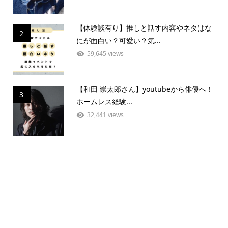
【体験談有り】推しと話す内容やネタはな
2
にが面白い？可愛い？気...
59,645 views
【和田 崇太郎さん】youtubeから俳優へ！
3
ホームレス経験...
32,441 views