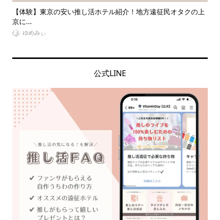
ご紹
【体験】東京の安い推し活ホテル紹介！地方遠征民オタクの上
夏
京に...
の誕.
ゆめみぃ
公式LINE