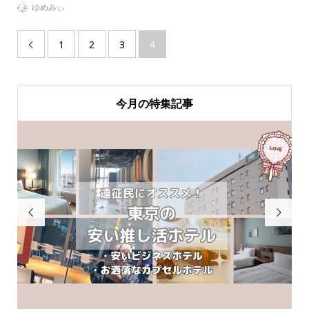
ゆめみぃ
1
2
3
4

今月の特集記事

