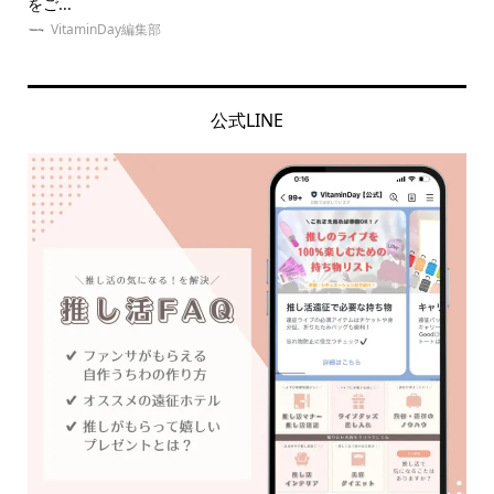
をご...
選！.
VitaminDay編集部
公式LINE