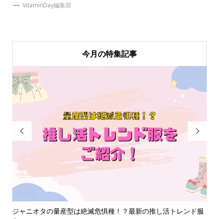
VitaminDay編集部
今月の特集記事


れ
ジャニオタの量産型は絶滅危惧種！？最新の推し活トレンド服
【