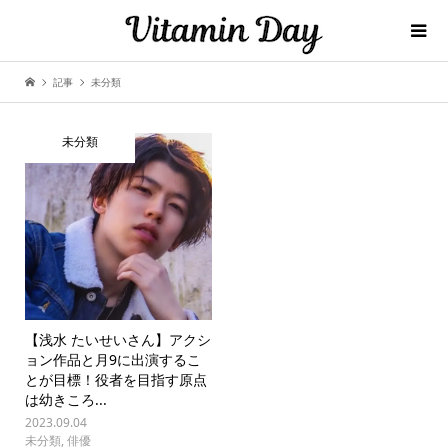
記事
未分類
未分類
【浅水 たいせいさん】アクシ
ョン作品と月9に出演するこ
とが目標！役者を目指す原点
は幼きころ...
2023.09.04
未分類
,
俳優