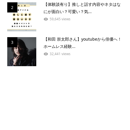
【体験談有り】推しと話す内容やネタはな
2
にが面白い？可愛い？気...
59,645 views
【和田 崇太郎さん】youtubeから俳優へ！
3
ホームレス経験...
32,441 views