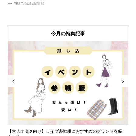
VitaminDay編集部
今月の特集記事


不在
【大人オタク向け】ライブ参戦服におすすめのブランドを紹
同