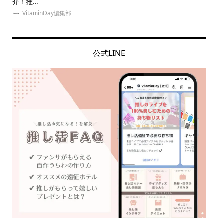
介！推...
の意.
VitaminDay編集部
公式LINE