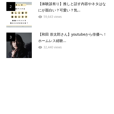
【体験談有り】推しと話す内容やネタはな
2
にが面白い？可愛い？気...
59,643 views
【和田 崇太郎さん】youtubeから俳優へ！
3
ホームレス経験...
32,440 views