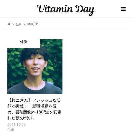
記事
UNIQLO
俳優
【粒ニさん】フレッシュな笑
顔が素敵！ 就職活動を辞
め、芸能活動へ180°道を変更
した彼の想い...
2021.10.27
俳優