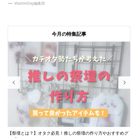
VitaminDay編集部
今月の特集記事


って
【祭壇とは？】オタク必見！推しの祭壇の作り方やおすすめグ
ジ