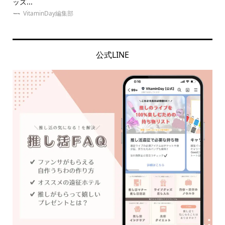
ッズ...
をご.
VitaminDay編集部
公式LINE