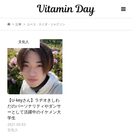
記事
ユーコ・スミダ・ジャクソン
文化人
【U-keyさん】ラヂオきしわ
だのパーソナリティやダンサ
ーとして活躍中のイケメン大
学生
2021.05.03
文化人