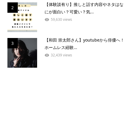
【体験談有り】推しと話す内容やネタはな
2
にが面白い？可愛い？気...
59,630 views
【和田 崇太郎さん】youtubeから俳優へ！
3
ホームレス経験...
32,439 views